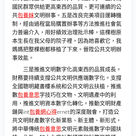
國民群眾供給更高東西的品質、更可連續的公
共
包養妹
文明辦事。五是改良完美項目運轉機
制，經由過程當局購置辦事等方法推進社會氣
力普遍介入，用好績效治理批示棒，這棵樹原
本生長在我父母的院子裡，因為她喜歡它，我
媽媽把整棵樹都移植了下來。晉陞公共文明辦
事效能。
三是推進文明數字化高東西的品質成長。
財務要持續支撐公共文明供應端數字化。支撐
全國聰明藏書樓系統和公共文明云扶植，推進
數
包養意思
字技巧在文物、文明遺產中的利
用，推進文明資本數字化轉化。推動文明財產
鏈與int
包養網心得
ernet的深度融會，打造公
共文明財產數字化新業態、新主體、新形式，
將中華傳統
包養意思
文明元素融進數字中國扶