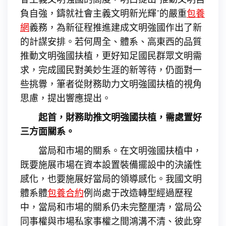
負自強，鑄就社會主義文明新光輝”的嚴重
包養
網
義務，為新征程推進建成文明強國作出了新
的計謀安排。若何周全、體系、高東西的品質
推動文明強國扶植，更好知足國民群眾文明需
求，完成國民對美妙生涯的新等待，仍面對一
些挑釁，筆者從財務助力文明強國扶植的視角
思慮，提出響應提出。
起首，財務助推文明強國扶植，需處置好
三方面關系。
當局和市場的關系。在文明強國扶植中，
既要施展市場在資本設置裝備擺設中的決議性
感化，也要施展好當局的領導感化。我國文明
體系體
包養合約
例尚處于改造轉型經過歷程
中，當局和市場的關系仍未完整厘清，當局公
同事權與市場私家事權之間鴻溝不清、彼此穿