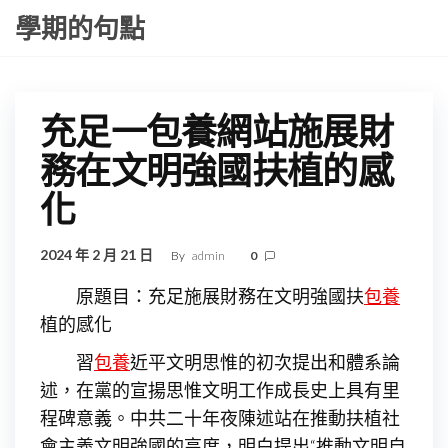
Skip
學期的句點
to
the
content
充足一包養網站施展財
務在文明強國扶植的感
化
2024 年 2 月 21 日
By
admin
0
原題目：充足施展財務在文明強國扶
包養
植的感化
習
包養
近平文明思惟的初次提出和體系論
述，在黨的宣揚思惟文明工作成長史上具有里
程碑意義。中共二十年夜陳述站在推動扶植社
會主義文明強國的高度，明白提出“推動文明自