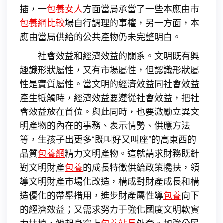
插，一
包養女人
方面當局承當了一些本應由市
包養網比較
場自行調理的事權，另一方面，本
應由當局供給的公共產物仍未完整明白。
社會效益和經濟效益的關系。文明既有興
趣識形狀屬性，又有市場屬性，但認識形狀屬
性是實質屬性。當文明的經濟效益同社會效益
產生牴觸時，經濟效益要遵從社會效益，把社
會效益放在首位。與此同時，也要激勵立異文
明產物的內在的事務、表示情勢、供應方法
等，生孩子出更多“既叫好又叫座”的高東西的
品質
包養網
精力文明產物。這就請求財務既針
對文明財產
包養
的成長特徵供給政策攙扶，領
導文明財產市場化改造，構成對財產成長和構
造優化的帶舉措用，進步財產屬性導
包養
向下
的經濟效益；又需求努力于強化國度文明軟實