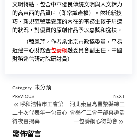
文明特點、包含中華優良傳統文明與人文精力
的高東西的品質IP（即常識產權）。依托新技
巧、新規范營建安康的內在的事務生孩子周遭
的狀況，對優質的原創作品予以嘉獎和攙扶。
（
韓鳳芹，
作者系北京市政協委員，平易
近建中心財務金
包養網
融委員會副主任、中國
財務迷信研討院研討員）
未分類
Category
文
Previous
PREVIOUS
NEXT
Next
呼和浩特市工會第
河北秦皇島昌黎縣總工
章
Post
Post
二十次代表年一包養心
會舉行工會干部興趣活
導
得夜會揭幕
一包養網心得動會
覽
發佈留言