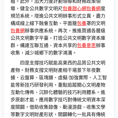
植。此外，加大力度計劃領導和財務政策領
導，健全公共數字文明尺
包養甜心網
包養網
度
規范系統，增進公共文明辦事形式立異，盡力
構成線上線下融會互動、平面籠
包養
罩的文明
包養網
辦事供應系統。再次，推進買通各層級
公共文明數字平臺，打造公共文明數字資本庫
群，構建互聯互通、資本共享的
包養意思
辦事
收集，減少城鄉下的數字鴻溝。
四是支撐技巧賦能高東西的品質公共文明
產物。財務支撐文明財產相干場景下年夜數
據、云盤算、區塊鏈、虛擬/加強實際、人工智
能等新技巧研發利用，重點追蹤關心文明產物
互動化傳佈、沉醉化體驗的技巧利用體系。進
步原創才能，應用數字技巧對傳統文明資本深
度開闢，借助收集錄像、動漫游戲、收集文學
等數字文明財產形狀，開闢轉化一批具有傳統