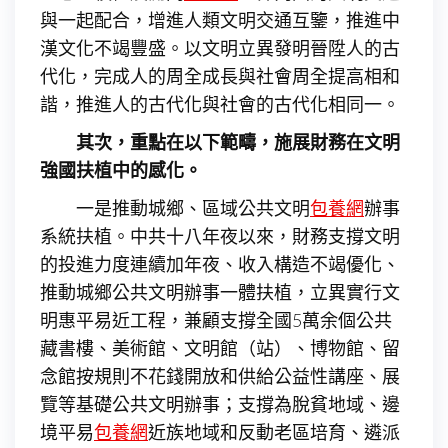
與一起配合，增進人類文明交通互鑒，推進中
漢文化不竭豐盛。以文明立異發明晉陞人的古
代化，完成人的周全成長與社會周全提高相和
諧，推進人的古代化與社會的古代化相同一。
其次，重點在以下範疇，施展財務在文明
強國扶植中的感化。
一是推動城鄉、區域公共文明
包養網
辦事
系統扶植。中共十八年夜以來，財務支撐文明
的投進力度連續加年夜、收入構造不竭優化、
推動城鄉公共文明辦事一體扶植，立異實行文
明惠平易近工程，兼顧支撐全國5萬余個公共
藏書樓、美術館、文明館（站）、博物館、留
念館按規則不花錢開放和供給公益性講座、展
覽等基礎公共文明辦事；支撐為脫貧地域、邊
境平易
包養網
近族地域和反動老區培育、遴派