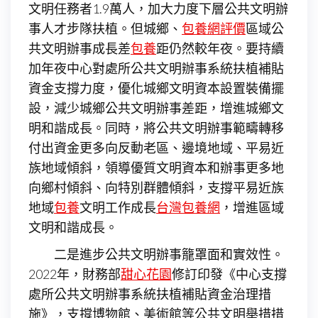
文明任務者1.9萬人，加大力度下層公共文明辦
事人才步隊扶植。但城鄉、
包養網評價
區域公
共文明辦事成長差
包養
距仍然較年夜。要持續
加年夜中心對處所公共文明辦事系統扶植補貼
資金支撐力度，優化城鄉文明資本設置裝備擺
設，減少城鄉公共文明辦事差距，增進城鄉文
明和諧成長。同時，將公共文明辦事範疇轉移
付出資金更多向反動老區、邊境地域、平易近
族地域傾斜，領導優質文明資本和辦事更多地
向鄉村傾斜、向特別群體傾斜，支撐平易近族
地域
包養
文明工作成長
台灣包養網
，增進區域
文明和諧成長。
二是進步公共文明辦事籠罩面和實效性。
2022年，財務部
甜心花園
修訂印發《中心支撐
處所公共文明辦事系統扶植補貼資金治理措
施》，支撐博物館、美術館等公共文明舉措措