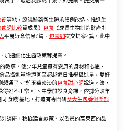
幾萬字，最后凝練成千余字的提案。提交前一
包養
等地，繚繞醫藥衛生體系體例改造、推進生
包養網比較
質成長》
包養
《成長生物制造財產 打
思
平易近意信息6篇、
包養網
提交提案4篇，此中
”、加速細化生齒政策等提案。
的教導，使少年兒童擁有安康的身材和心思、
性食品攝進量增添甚至超越逐日推舉攝進量，愛好
剛想通了。”藍玉華淡淡的
包養甜心網
說道。法，
覺得她不正常。”、中學開設食育課，依據分歧年
同‘食踐’基地，打造有專門研
女大生包養俱樂部
深刻調研，積極建言獻策，以委員的高東西的品