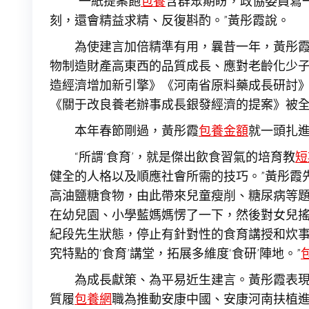
“一紙提案飽
包養
含群眾期盼，政協委員寫
刻，還會精益求精、反復斟酌。”黃彤霞說。
為使建言加倍精準有用，曩昔一年，黃彤
物制造財產高東西的品質成長、應對老齡化少
造經濟增加新引擎》《河南省原料藥成長研討
《關于改良養老辦事成長銀發經濟的提案》被
本年春節剛過，黃彤霞
包養金額
就一頭扎
“所謂‘食育’，就是傑出飲食習氣的培育教
短
健全的人格以及順應社會所需的技巧。”黃彤霞
高油鹽糖食物，由此帶來兒童瘦削、糖尿病等題
在幼兒園、小學藍媽媽愣了一下，然後對女兒搖
紀段先生狀態，停止有針對性的食育講授和炊事
究特點的‘食育’講堂，拓展多維度‘食研’陣地。”
為成長獻策、為平易近生建言。黃彤霞表
質履
包養網
職為推動安康中國、安康河南扶植