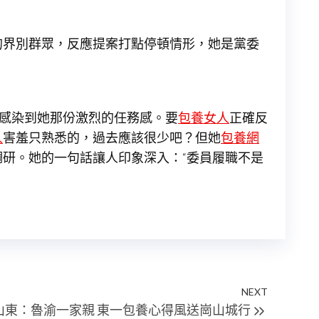
的界別群眾，反應提案打點停頓情形，她是黨委
感染到她那份激烈的任務感。要
包養女人
正確反
人
害羞只熟悉的，過去應該很少吧？但她
包養網
研。她的一句話讓人印象深入：“委員履職不是
NEXT
Next
山東：魯渝一家親 東一包養心得風送崗山城行
Post