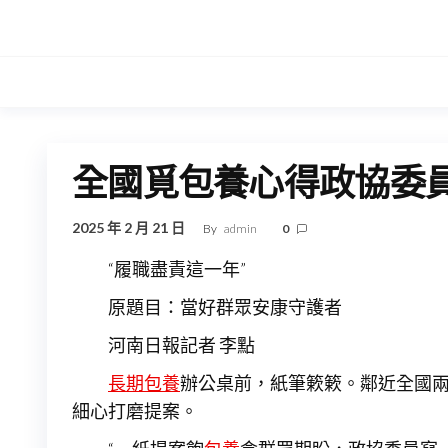
Skip
to
the
content
全國覓包養心得政協委
2025 年 2 月 21 日
By
admin
0
“履職盡責這一年”
原題目：當好群眾安康守護者
河南日報記者 李點
長期包養
辦公桌前，紙筆簌簌。鄰近全國兩
細心打磨提案。