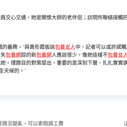
職員交心交通，她是關懷大師的老伴侶；訪問所聯絡接觸
飄的義務。”與黃彤霞扳談
包養女人
中，記者可以或許感觸
。失
包養網
踪的新
包養網
人應該很少，像她這樣不
包養女
她。理題目的對策提出，重要的是深刻下層、扎扎實實調
全天候的。”
受路況變亂，可以索賠誤工費