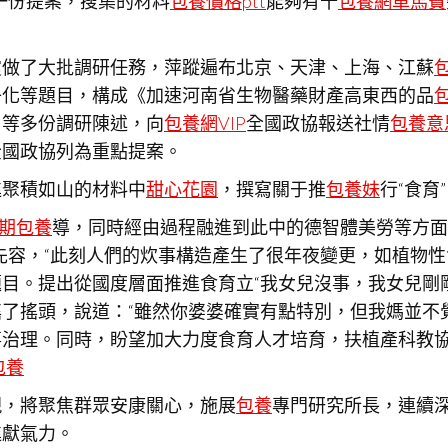
一份提案，搜集的材料
包養價格ptt
能夠有十
包養網車馬費
霞做了大批調研任務，萍蹤遍布北京、天津、上海、江蘇
子化等題目，構成《加速河南省生物醫藥財產高東西的品
》等多份調研陳述，向
包養網VIP
全國政協報送社情
包養意
全國政協列為重點提案。
進聚積如山的材料中
甜心花園
，撰寫關于推
包養妹
行“食育
期包養
導，同時經由過程融進到此中的德智體美勞等方面
先容，“此刻人們的炊事構造產生了很年夜變更，如植物
目。提出從國度層面推進食育立“我女兒沒事，我女兒剛
了搖頭，說道：“雖然你婆婆確實有點特別，但我媽並不
治理。同時，盼望加大力度食育人才培育，扶植產科教協
包養
現，將聚焦群眾安康關心，施展
包養
專門研究所長，連續
進獻氣力。