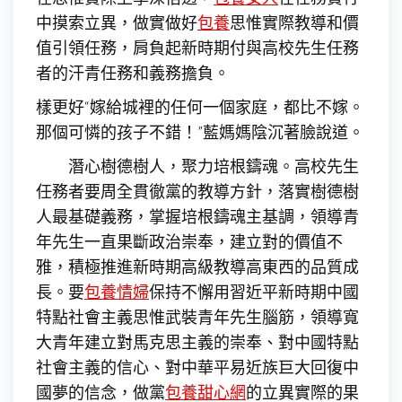
中摸索立異，做實做好
包養
思惟實際教導和價
值引領任務，肩負起新時期付與高校先生任務
者的汗青任務和義務擔負。
樣更好“嫁給城裡的任何一個家庭，都比不嫁。
那個可憐的孩子不錯！”藍媽媽陰沉著臉說道。
潛心樹德樹人，聚力培根鑄魂。高校先生
任務者要周全貫徹黨的教導方針，落實樹德樹
人最基礎義務，掌握培根鑄魂主基調，領導青
年先生一直果斷政治崇奉，建立對的價值不
雅，積極推進新時期高級教導高東西的品質成
長。要
包養情婦
保持不懈用習近平新時期中國
特點社會主義思惟武裝青年先生腦筋，領導寬
大青年建立對馬克思主義的崇奉、對中國特點
社會主義的信心、對中華平易近族巨大回復中
國夢的信念，做黨
包養甜心網
的立異實際的果