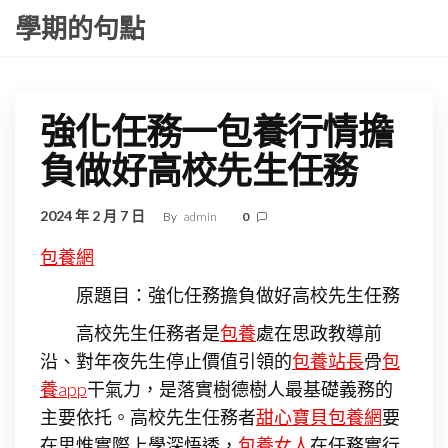
Skip
學期的句點
to
the
content
強化任務一包養行情擔
負做好高校先生任務
2024 年 2 月 7 日
By
admin
0
包養網
原題目：強化任務擔負做好高校先生任務
高校先生任務者是
包養
處在思政教導前
沿、對年夜先生停止價值引領的
包養站長
骨
包
養app
干氣力，是落實樹德樹人最基礎義務的
主要依托。高校先生任務者
甜心寶貝包養網
要
在思惟實際上學深悟透，
包養女人
在任務實行