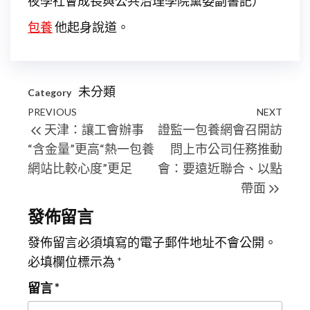
夜學社會成長與公共治理學院黨委副書記
）
包養
他起身說道。
未分類
Category
文
Previous
PREVIOUS
NEXT
Next
天津：讓工會辦事
證監一包養網會召開訪
章
Post
Post
“含金量”更高“熱一包養
問上市公司任務推動
導
網站比較心度”更足
會：要遠近聯合、以點
覽
帶面
發佈留言
發佈留言必須填寫的電子郵件地址不會公開。
必填欄位標示為
*
留言
*