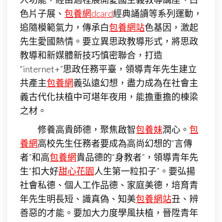
色片子展、
包養網dcard
經典誦讀等系列運動，
追隨模範氣力，傳承白
包養網站
色基因，激起
先生愛國熱情。要立異思政教導形式，將思政
教導和新媒體新技巧慎密聯合，打造
“internet+”思政任務平臺，領導青年先生建立
共產主
包養網
義弘遠幻想，盡力成為在社會主
義古代化扶植中可堪年夜用，能擔重擔的棟梁
之材。
修養高貴師德，聚焦啟智
包養妹
潤心。
包
養網
高校先生任務者要成為高尚幻想的“言傳
者”和高
包養網
貴品德的“身教者”，領導青年先
生“扣大好
甜心花園
人生第一粒扣子”。要弘揚
社會私德、個人工作品德、家庭美德，培育青
年先生明長短、識真偽、知美
包養網站
丑、辨
善惡的才能。要加大力度學風扶植，晉陞青年