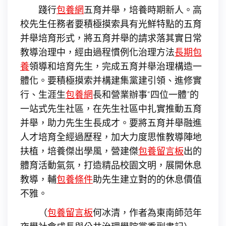
踐行
包養網
五育并舉，培養時期新人。高
校先生任務者要積極摸索具有光鮮特點的五育
并舉培育形式，將五育并舉的請求落其實日常
教導治理中，經由過程慣例化治理方法
長期包
養
領導和培育先生，完成五育并舉治理構造一
體化。要積極摸索并構建集黨建引領、進修實
行、生涯生
包養網
長和營業辦事“四位一體”的
一站式先生社區，在先生社區中扎實推動五育
并舉，助力先生生長成才。要將五育并舉融進
人才培育全經過歷程，加大力度思惟教導陣地
扶植，培養傑出學風，營建傑
包養留言板
出的
體育活動氣氛，打造精品校園文明，展開休息
教導，輔
包養條件
助先生建立對的的休息價值
不雅。
（
包養留言板
何冰清，
作者為東南師范年