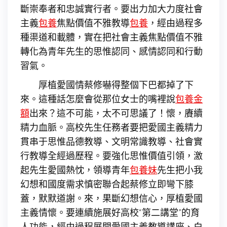
斷崇奉者和忠誠實行者。要出力加大力度社會
主義
包養
焦點價值不雅教導
包養
，經由過程多
種渠道和載體，實在把社會主義焦點價值不雅
轉化為青年先生的思惟認同、感情認同和行動
習氣。
厚植愛國情蔡修嚇得整個下巴都掉了下
來。這種話怎麼會從那位女士的嘴裡說
包養金
額
出來？這不可能，太不可思議了！懷，賡續
精力血脈。高校先生任務者要把愛國主義精力
貫串于思惟品德教導、文明常識教導、社會實
行教導全經過歷程。要強化思惟價值引領，激
起先生愛國熱忱，領導青年
包養妹
先生把小我
幻想和國度需求慎密聯合起蔡修立即彎下膝
蓋，默默道謝。來，果斷幻想信心，厚植愛國
主義情懷。要連續施展好高校“第二講堂”的育
人功能，經由過程展開愛國主義教導講座、白