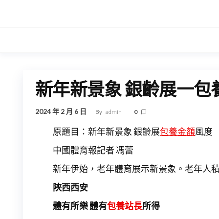
Skip
to
the
content
新年新景象 銀齡展一包
2024 年 2 月 6 日
By
admin
0
原題目：新年新景象 銀齡展
包養金額
風度
中國體育報記者 馮蕾
新年伊始，老年體育展示新景象。老年人
陜西西安
體有所樂 體有
包養站長
所得