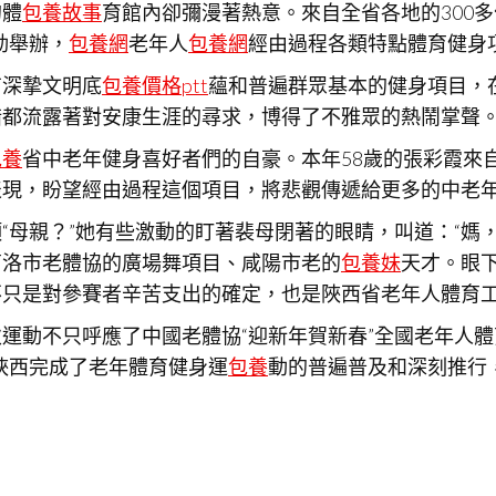
的體
包養故事
育館內卻彌漫著熱意。來自全省各地的300多
動舉辦，
包養網
老年人
包養網
經由過程各類特點體育健身
有深摯文明底
包養價格ptt
蘊和普遍群眾基本的健身項目，
措都流露著對安康生涯的尋求，博得了不雅眾的熱鬧掌聲
包養
省中老年健身喜好者們的自豪。本年58歲的張彩霞來
現，盼望經由過程這個項目，將悲觀傳遞給更多的中老年
“母親？”她有些激動的盯著裴母閉著的眼睛，叫道：“媽
商洛市老體協的廣場舞項目、咸陽市老的
包養妹
天才。眼
不只是對參賽者辛苦支出的確定，也是陜西省老年人體育
運動不只呼應了中國老體協“迎新年賀新春”全國老年人
陜西完成了老年體育健身運
包養
動的普遍普及和深刻推行