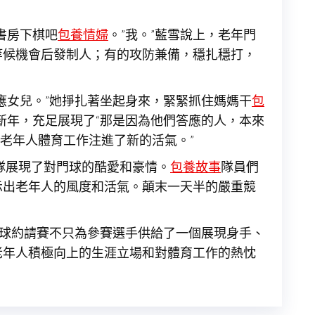
書房下棋吧
包養情婦
。”我。”藍雪說上，老年門
等候機會后發制人；有的攻防兼備，穩扎穩打，
應女兒。”她掙扎著坐起身來，緊緊抓住媽媽干
包
新年，充足展現了“那是因為他們答應的人，本來
老年人體育工作注進了新的活氣。”
隊展現了對門球的酷愛和豪情。
包養故事
隊員們
示出老年人的風度和活氣。顛末一天半的嚴重競
門球約請賽不只為參賽選手供給了一個展現身手、
老年人積極向上的生涯立場和對體育工作的熱忱