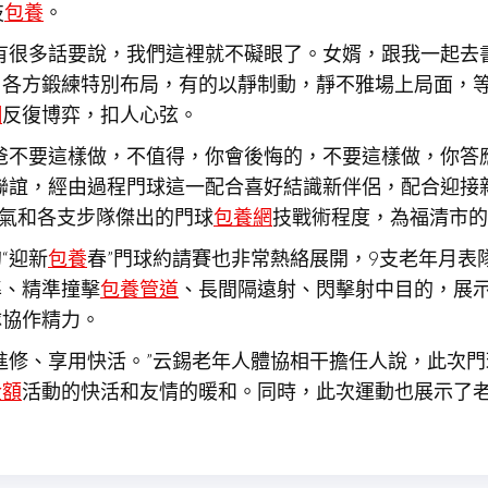
技
包養
。
有很多話要說，我們這裡就不礙眼了。女婿，跟我一起去
。各方鍛練特別布局，有的以靜制動，靜不雅場上局面，
網
反復博弈，扣人心弦。
爸不要這樣做，不值得，你會後悔的，不要這樣做，你答
聯誼，經由過程門球這一配合喜好結識新伴侶，配合迎接
活氣和各支步隊傑出的門球
包養網
技戰術程度，為福清市的
“迎新
包養
春”門球約請賽也非常熱絡展開，9支老年月表
準、精準撞擊
包養管道
、長間隔遠射、閃擊射中目的，展
隊協作精力。
進修、享用快活。”云錫老年人體協相干擔任人說，此次
金額
活動的快活和友情的暖和。同時，此次運動也展示了