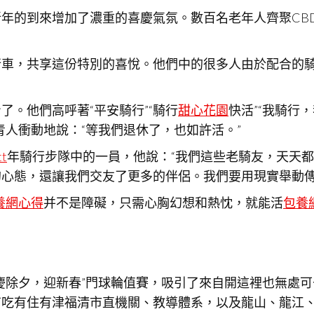
的到來增加了濃重的喜慶氣氛。數百名老年人齊聚CBD藝
行車，共享這份特別的喜悅。他們中的很多人由於配合的
。他們高呼著“平安騎行”“騎行
甜心花園
快活”“我騎行
青人衝動地說：“等我們退休了，也如許活。”
t
年騎行步隊中的一員，他說：“我們這些老騎友，天天
的心態，還讓我們交友了更多的伴侶。我們要用現實舉動
養網心得
并不是障礙，只需心胸幻想和熱忱，就能活
包養
慶除夕，迎新春”門球輪值賽，吸引了來自開這裡也無處可
吃有住有津福清市直機關、教導體系，以及龍山、龍江、