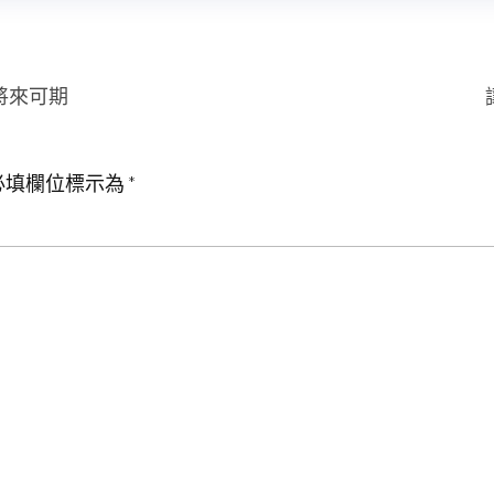
將來可期
必填欄位標示為
*