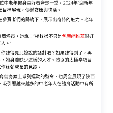
位中老年健身喜好者齊聚一堂，2024年“迎新年
項目標展現，傳遞安康與快活。
在參賽者們的歸納下，展示出奇特的魅力。老年
。
自商洛市，她說：“枴杖操不只是
包養網推薦
很好
人。”
，你聽得見兒媳說的話對吧？如果聽得到了，再
下，她身邊缺少這樣的人才。體協的太極拳項目
工作蓬勃成長的見證。
體育健身線上系列運動的號令，也周全展現了陜西
，吸引著越來越多的中老年人在體育活動中有所