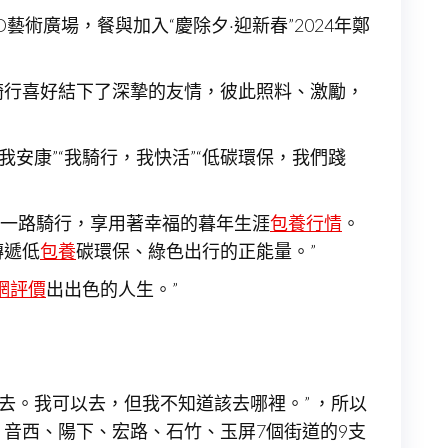
術廣場，餐與加入“慶除夕·迎新春”2024年鄭
騎行喜好結下了深摯的友情，彼此照料、激勵，
，我安康”“我騎行，我快活”“低碳環保，我們踐
都一路騎行，享用著幸福的暮年生涯
包養行情
。
傳遞低
包養
碳環保、綠色出行的正能量。”
網評價
出出色的人生。”
去。我可以去，但我不知道該去哪裡。” ，所以
音西、陽下、宏路、石竹、玉屏7個街道的9支