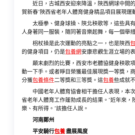
近日，古城西安迎來降溫，陜西網球中間
賀新春”陜西省老年人體育健身精品項目展現運
太極拳、健身球操、陜北秧歌等，這些具
人身著同一服裝，隨同著音樂起舞，每一個舉
枴杖操是此次運動的亮點之一，也是陜西
的健身項目，仍是
包養網
安康悲觀生涯立場的表
顛末劇烈的比賽，西安市老體協健身秧歌項
動一下手。或者睜目榮獲最佳展現獎一等獎，
分獲
包養條件
二等獎和三等獎。這
包養
些成就
中國老年人體育協會相干擔任人表現，本次
省老年人體育工作蓬勃成長的結果。“近年來，
樂、有所得。”該擔任人說。
河南鄭州
平安騎行
包養
盡展風度