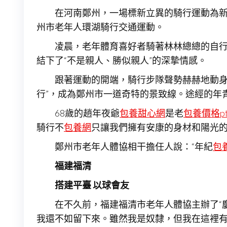
在河南鄭州，一場標新立異的騎行運動為新年
州市老年人環湖騎行交通運動。
凌晨，老年體育喜好者騎著林林總總的自
結下了“不是親人、勝似親人”的深摯情感。
跟著運動的開端，騎行步隊聲勢赫赫地動身了
行”，成為鄭州市一道奇特的景致線。途經的年
68歲的趙年夜爺
包養甜心網
是老
包養價格pt
騎行不
包養網
只讓我們擁有安康的身材和陽光
鄭州市老年人體協相干擔任人說：“年紀
包
福建福清
搭建平臺 以球會友
在不久前，福建福清市老年人體協主辦了“
我還不如留下來。雖然我是奴隸，但我在這裡有