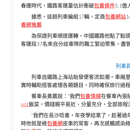
春運時代，鐵路客運量估計衝破
包養條件
5.1
據悉，這趟列車編組17輛，定員
包養網站
養網推薦
為保證列車順遂運轉，中國鐵路他點了點
客運段37名來自分歧車隊的職工緊迫聚集，盡
列車
列車自鐵路上海站始發便客流如潮。車廂
實時輔助搭客處理各類題目，同時確保旅行過
餐車長黃震說：“我們
包養情婦
在餐車內張
ppt
飯菜，價錢親平易近、分量充分，全部旅程
“我們在長沙唸書，年夜學結業了，趁著過
時他就是綠
包養網
皮車的常客，再次感觸感染綠