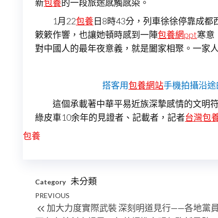
新
包養
的一段旅途感觸感染。
1月22
包養
日8時43分，列車徐徐停靠成
簌簌作響，也讓她頓時感到一陣
包養網ppt
寒意
對中國人的最年夜意義，就是闔家相聚。一家
搭客用
包養網站
手機拍攝沿途
這個承載著中華平易近族深摯感情的文明
綠皮車10余年的見證者、記載者，記者
台灣包
包養
未分類
Category
文
Previous
PREVIOUS
加大力度實際武裝 深刻明道見行——各地黨
章
Post