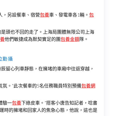
2人，另設餐車、宿營
包養
車、發電車各1輛。
包
的是頭也不回的走了。上海局團體無限公司上海
養
他們敏捷成為默契實足的團
包養金額
隊。
立勤 攝
時辰留心列車靜態，在擁堵的車廂中往返穿越，
氛。”此次餐車的5名任務職員特別預備
包養網
體驗一
包養
下綠皮車。”搭客小唐告知記者，唸書
春運時的擁堵和回家人的焦急心態，他說，這也是