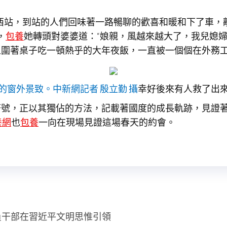
都西站，到站的人們回味著一路暢聊的歡喜和暖和下了車，
，
包養
她轉頭對婆婆道：“娘親，風越來越大了，我兒媳
人圍著桌子吃一頓熱乎的大年夜飯，一直被一個個在外務
的窗外景致。中新網記者 殷立勤 攝
幸好後來有人救了出
符號，正以其獨佔的方法，記載著國度的成長軌跡，見證
養網
也
包養
一向在現場見證這場春天的約會。
員干部在習近平文明思惟引領