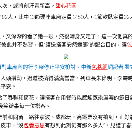
億人次，或將創汗青新高。
甜心花園
1482人，此中13節硬座車廂定員1450人，1節軟臥定員3
頭，又深深的看了她一眼，然後轉身又走了，這一次他真
管彼此并不熟習，但“護送搭客安然返鄉”的配合目的，讓
包
員對車廂內的行李架停止平安檢討。中新
包養網
網記者 殷
里人頭攢動，過道被擠得滿滿當當。列車長朱偉明、李霖
程平安。
貼了春聯和窗花，讓搭客在用餐時能感觸感染濃濃的節日氣
淺笑辦事每一位搭客。
年前和同窗一路往寧波、成都玩，高鐵票沒有搶到，正好
皮車，“沒
包養意思
有想到此刻仍有那么多人”，見證了