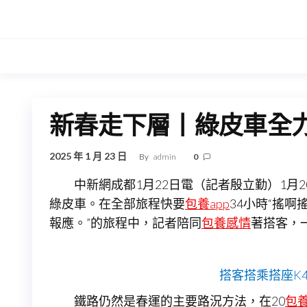
Skip
to
the
content
新春走下層丨綠皮車全
2025 年 1 月 23 日
By
admin
0
中新網成都1月22日電（記者殷立勤）1月2
綠皮車。在全部旅程快要
包養app
34小時“搖啊
報應。”的旅程中，記者陪同
包養感情
著搭客，
搭客搭乘搭座K
鐵路仍然是春運的主要路況方法，在20
包