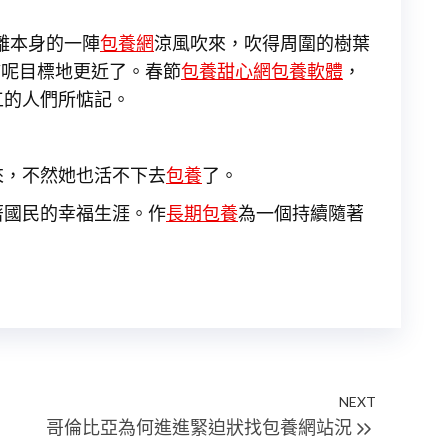
離本身的一陣
包養網
涼風吹來，吹得周圍的樹葉
婦呢目標地更近了。春節
包養甜心網
包養軟體
，
工的人們所惦記。
來，不然她也活不下去
包養
了。
著國民的幸福生涯。作
長期包養
為一個持續隨著
NEXT
Next
哥倫比亞為何進進緊迫狀找包養網站況
Post