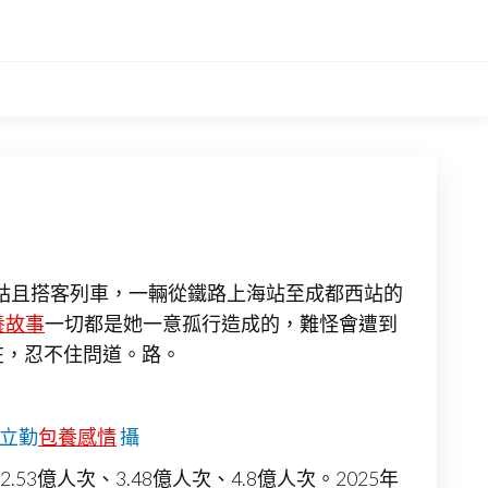
/7次姑且搭客列車，一輛從鐵路上海站至成都西站的
養故事
一切都是她一意孤行造成的，難怪會遭到
在，忍不住問道。路。
殷立勤
包養感情
攝
53億人次、3.48億人次、4.8億人次。2025年