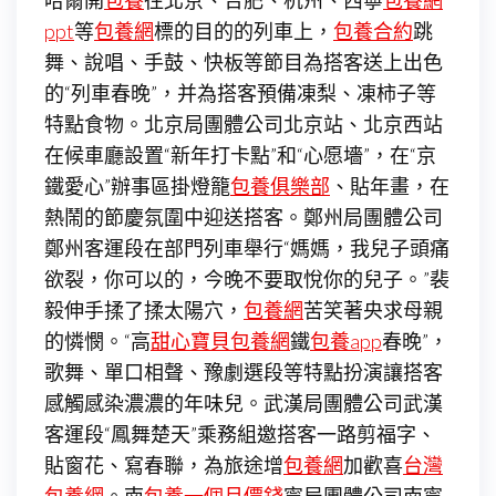
哈爾開
包養
往北京、合肥、杭州、西寧
包養網
ppt
等
包養網
標的目的的列車上，
包養合約
跳
舞、說唱、手鼓、快板等節目為搭客送上出色
的“列車春晚”，并為搭客預備凍梨、凍柿子等
特點食物。北京局團體公司北京站、北京西站
在候車廳設置“新年打卡點”和“心愿墻”，在“京
鐵愛心”辦事區掛燈籠
包養俱樂部
、貼年畫，在
熱鬧的節慶氛圍中迎送搭客。鄭州局團體公司
鄭州客運段在部門列車舉行“媽媽，我兒子頭痛
欲裂，你可以的，今晚不要取悅你的兒子。”裴
毅伸手揉了揉太陽穴，
包養網
苦笑著央求母親
的憐憫。“高
甜心寶貝包養網
鐵
包養app
春晚”，
歌舞、單口相聲、豫劇選段等特點扮演讓搭客
感觸感染濃濃的年味兒。武漢局團體公司武漢
客運段“鳳舞楚天”乘務組邀搭客一路剪福字、
貼窗花、寫春聯，為旅途增
包養網
加歡喜
台灣