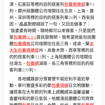
津、石家莊等標的目的搭客列
包養俱樂部
車91
列。鄭州局團體公司增開往往北京、上海、廣
州、深圳等標的目的的搭客列車26列。西安局
因。”晶晶對媳婦說了一句，又回去做事了：
“我婆婆有時間，隨時都可以來做客。只是我們
家
包養網dcard
貧民窟簡陋，我希望她能包括團
體
包養價格
公司增開往往長三角、成渝、蘭
女
大生包養俱樂部
州、烏魯木齊、西寧等標的目
的的搭客列車111列。上海局團體公司增開往
往湖北、
包養網
湖南、長三角等標的目的的搭
客列車239列。
各地鐵路部分落實便平易近利平易近舉
動，舉行豐盛多彩的節
包養情婦
日文明運動，
讓搭客在大年節的列車上感觸感染溫馨溫馨、
喜慶祥和的節日氣氛。哈爾濱局團體公司齊齊