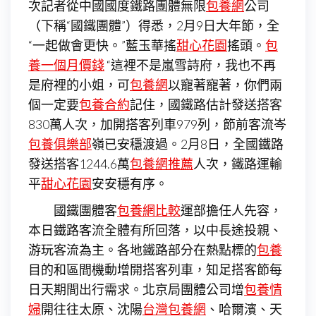
次記者從中國國度鐵路團體無限
包養網
公司
（下稱“國鐵團體”）得悉，2月9日大年節，全
“一起做會更快。”藍玉華搖
甜心花園
搖頭。
包
養一個月價錢
“這裡不是嵐雪詩府，我也不再
是府裡的小姐，可
包養網
以寵著寵著，你們兩
個一定要
包養合約
記住，國鐵路估計發送搭客
830萬人次，加開搭客列車979列，節前客流岑
包養俱樂部
嶺已安穩渡過。2月8日，全國鐵路
發送搭客1244.6萬
包養網推薦
人次，鐵路運輸
平
甜心花園
安安穩有序。
國鐵團體客
包養網比較
運部擔任人先容，
本日鐵路客流全體有所回落，以中長途投親、
游玩客流為主。各地鐵路部分在熱點標的
包養
目的和區間機動增開搭客列車，知足搭客節每
日天期間出行需求。北京局團體公司增
包養情
婦
開往往太原、沈陽
台灣包養網
、哈爾濱、天