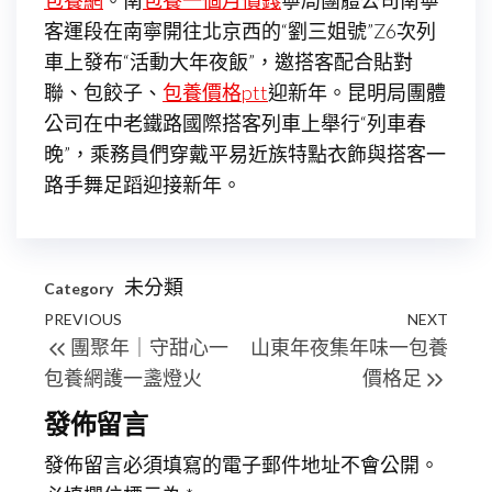
包養網
。南
包養一個月價錢
寧局團體公司南寧
客運段在南寧開往北京西的“劉三姐號”Z6次列
車上發布“活動大年夜飯”，邀搭客配合貼對
聯、包餃子、
包養價格ptt
迎新年。昆明局團體
公司在中老鐵路國際搭客列車上舉行“列車春
晚”，乘務員們穿戴平易近族特點衣飾與搭客一
路手舞足蹈迎接新年。
未分類
Category
文
Previous
PREVIOUS
NEXT
Next
團聚年｜守甜心一
山東年夜集年味一包養
章
Post
Post
包養網護一盞燈火
價格足
導
發佈留言
覽
發佈留言必須填寫的電子郵件地址不會公開。