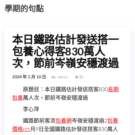
Skip
學期的句點
to
the
content
本日鐵路估計發送搭一
包養心得客830萬人
次，節前岑嶺安穩渡過
2024 年 2 月 10 日
By
admin
0
原題目：本日鐵路估計發送搭客830
長期
包養
萬人次，節前岑嶺安穩渡過
李心萍
鐵路節前客流
包養網
岑嶺安穩渡過2
包養
價格ptt
月9日全國鐵路估計發送搭客830萬人