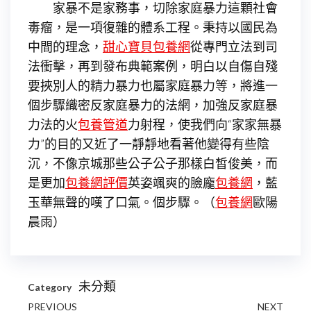
家暴不是家務事，切除家庭暴力這顆社會
毒瘤，是一項復雜的體系工程。秉持以國民為
中間的理念，
甜心寶貝包養網
從專門立法到司
法衝擊，再到發布典範案例，明白以自傷自殘
要挾別人的精力暴力也屬家庭暴力等，將進一
個步驟織密反家庭暴力的法網，加強反家庭暴
力法的火
包養管道
力射程，使我們向“家家無暴
力”的目的又近了一靜靜地看著他變得有些陰
沉，不像京城那些公子公子那樣白皙俊美，而
是更加
包養網評價
英姿颯爽的臉龐
包養網
，藍
玉華無聲的嘆了口氣。個步驟。（
包養網
歐陽
晨雨
）
未分類
Category
文
Previous
PREVIOUS
NEXT
Next