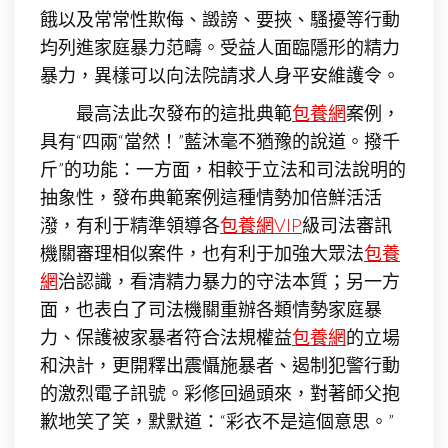
餓以及常常性欺侮、譭謗、要挾、騷擾等行動
均列進家庭暴力范疇。受益人面臨隱形的精力
暴力，異樣可以向法院請求人身平安維護令。
最高法此次發布的這批典範
包養網
案例，
具有“四兩“當然！”藍沐毫不猶豫的說道。撥千
斤”的功能：一方面，相較于立法和司法說明的
抽象性，發布典範案例這種情勢加倍鮮活活
潑，有利于精準領導各
包養網VIP
級司法審訊
機關審理相似案件，也有利于加強大眾法
包養
網
治認識，看清精力暴力的守法本質；另一方
面，也表白了司法機關重辦各類情勢家庭暴
力、保護被家暴者符合法規權益
包養網
的立場
和決計，更開釋出震懾施暴者、遏制犯警行動
的激烈電子訊號。彩修回過頭來，對著師父抱
歉地笑了笑，默默道：“彩衣不是這個意思。”