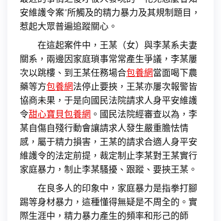
安維護令案”所觸及的精力暴力及其規制題目，
惹起大眾普遍追蹤關心。
在這起案件中，王某（女）與李某系夫妻
關系，兩邊因家庭瑣事常常產生爭議，李某屢
次以跳樓、到王某任務場合
包養網
當面喝下農
藥等方
包養網
法停止要挾，王某亦屢次報警皆
協商未果，于是向國民法院請求人身平安維護
令
甜心寶貝包養網
。國民法院經審查以為，李
某自傷自殘行動會讓請求人發生嚴重膽怯情
感，屬于精力損害，王某的請求合適人身平安
維護令的法定前提，裁定制止李某對王某實行
家庭暴力，制止李某騷擾、跟蹤、要挾王某。
在良多人的印象中，家庭暴力是指拳打腳
踢等身材暴力，這種懂得無疑是不周全的。實
際生涯中，精力暴力產生的頻率和形己的師