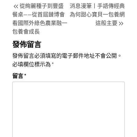
從絢麗種子到豐盛
消息漫筆丨手語傳經典
章
Post
Post
餐桌——從首屆鏈博會
為何甜心寶貝一包養網
導
看國際外綠色農業融一
這般主要
覽
包養會成長
發佈留言
發佈留言必須填寫的電子郵件地址不會公開。
必填欄位標示為
*
留言
*