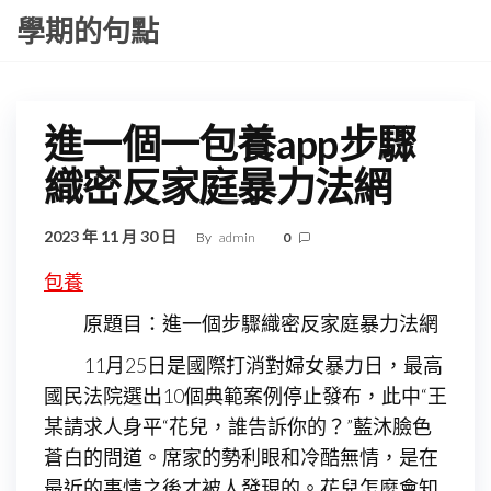
Skip
學期的句點
to
the
content
進一個一包養app步驟
織密反家庭暴力法網
2023 年 11 月 30 日
By
admin
0
包養
原題目：進一個步驟織密反家庭暴力法網
11月25日是國際打消對婦女暴力日，最高
國民法院選出10個典範案例停止發布，此中“王
某請求人身平“花兒，誰告訴你的？”藍沐臉色
蒼白的問道。席家的勢利眼和冷酷無情，是在
最近的事情之後才被人發現的。花兒怎麼會知