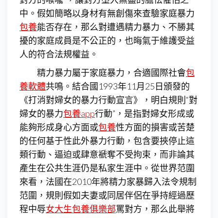
中。假如簡略以身材有無創傷來查驗家庭暴力
包養
能否存在，那么對遭遇精力暴力、不勝其
擾的家庭成員是不公正的，也晦氣于維護受益
人的符合法規權益。
精力暴力屬于家庭暴力，合適國際社會
包
養軟體
共鳴。結合國1993年11月25日頒發的
《打消對婦女的暴力行動宣言》，明白規則“對
婦女的暴力
包養app
行動”，是指對婦女形成或
能夠形成身心方面或
包養
性方面的損害或苦楚
的任何基于性此外暴力行動，包含要挾停止這
類行動、逼迫或肆意褫奪不受拘束，而非論其
產生在公共生涯仍是私家生涯中。從世界范圍
來看，法國在2010年將精力家暴歸入法令規制
范圍，規則假如夫妻或同居伴侶在爭持經過歷
程中辱
女大生包養俱樂部
罵對方，那么此舉將