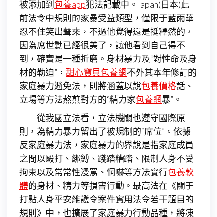
被添加到
包養app
犯法記載中。japan(日本)此
前法令中規則的家暴受益類型，僅限于藍雨華
忍不住笑出聲來，不過他覺得還是挺釋然的，
因為席世勳已經很美了，讓他看到自己得不
到，確實是一種折磨。身材暴力及“對性命及身
材的勒迫”，
甜心寶貝包養網
不外其本年修訂的
家庭暴力避免法，則將涵蓋以說
包養價格
話、
立場等方法熬煎對方的“精力家
包養網
暴”。
從我國立法看，立法機關也遵守國際原
則，為精力暴力留出了被規制的“席位”。依據
反家庭暴力法，家庭暴力的界說是指家庭成員
之間以毆打、綁縛、踐踏糟踏、限制人身不受
拘束以及常常性漫罵、恫嚇等方法實行
包養軟
體
的身材、精力等損害行動。最高法在《關于
打點人身平安維護令案件實用法令若干題目的
規則》中，也擴展了家庭暴力行動品種，將凍