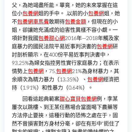
父，為她竭盡所能。畢竟，她的未來掌握在這
位小
包養網
姐的手中。 .以前的小
包養網
姐，她
不
包養網車馬費
敢期待
包養金額
，但現在的小
姐，卻讓她充滿成的迫害性異樣不容小覷。一
項針對我國
包養甜心網
2016年—2018年觸及家
庭暴力的國民法院平易近事判決書的
包養網
研
討剖析顯示，在400份平易近事判決書中，
93.25%為婦女指控男性實行家庭暴力；在表示
情勢上
包養網
，75.
包養網
21%為身材暴力，其
余順次為精力暴力（13.35%）、
包養網
經濟把
持（1.91%）和性暴力（0.64%）。
回看這起典範案
甜心寶貝包養網
例，李某
屢次以跳樓、到王某任務場合當面喝下農藥等
方法停止要挾，這種行動的恐怖之處在于，固
然不曾損害對方身材分毫，卻在有形中“扼住了
對方的喉嚨”，讓對方墮入無盡的膽怯懼怕之