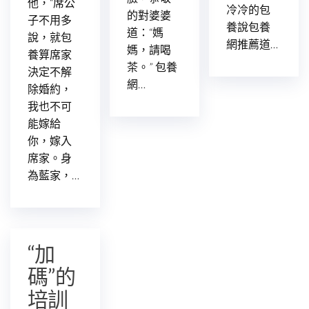
他，“席公
冷冷的包
的對婆婆
子不用多
養說包養
道：“媽
說，就包
網推薦道…
媽，請喝
養算席家
茶。” 包養
決定不解
網…
除婚約，
我也不可
能嫁給
你，嫁入
席家。身
為藍家，…
“加
碼”的
培訓