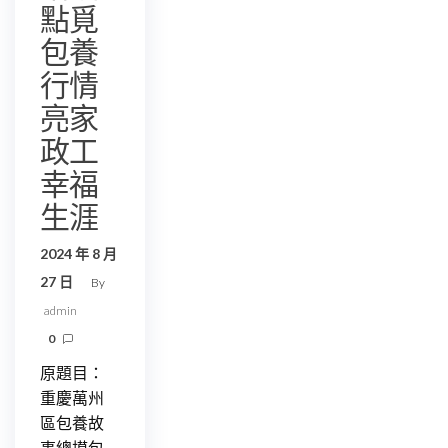
點覓
包養
行情
亮家
政工
幸福
生涯
2024 年 8 月
27 日
By
admin
0
原題目：
重慶萬州
區包養故
事總摸包