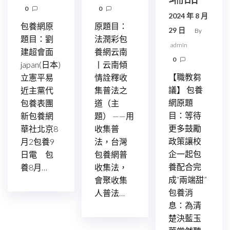
0
0
2024 年 8 月
包養網原
原題目：
29 日
By
題目：劉
法潤彩包
admin
建超會面
養網云南
0
japan(日本)
丨云南傾
【職教芻
立憲平易
情詮釋收
議】 包養
近主黨代
集普法之
網原題
包養表團
道（主
目：等待
新包養網
題） ——用
更多鼓勵
華社北京8
收集普
政策讓校
月2包養9
法，台灣
企一起包
日電 包
包養網普
養配合完
養8月…
收集法，
成“兩端甜”
會聚收集
包養消
人普法…
息：為清
楚決藍玉