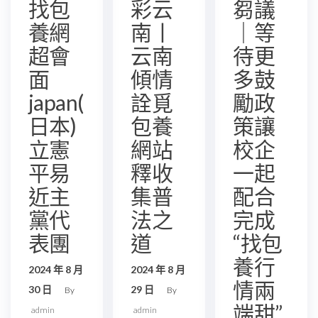
找包
彩云
芻議
養網
南丨
｜等
超會
云南
待更
面
傾情
多鼓
japan(
詮覓
勵政
日本)
包養
策讓
立憲
網站
校企
平易
釋收
一起
近主
集普
配合
黨代
法之
完成
表團
道
“找包
養行
2024 年 8 月
2024 年 8 月
情兩
30 日
29 日
By
By
端甜”
admin
admin