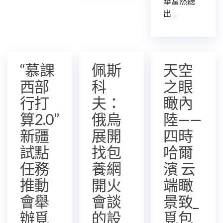
華當然聽
出…
“慕課
佩斯
天空
西部
科
之眼
行打
夫：
瞰內
算2.0”
俄烏
陸——
新疆
展開
四時
試點
找包
哈爾
任務
養網
濱 云
推動
開火
端瞰
會舉
會談
景致_
辦覓
的設
覓包