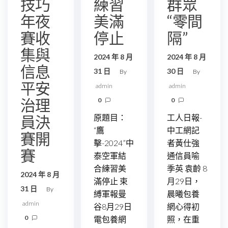
技巧
練習
群眾
年夜
美滿
“零間
賽收
停止
隔”
集與
2024 年 8 月
2024 年 8 月
信息
31 日
30 日
By
By
平安
admin
admin
治理
0
0
員決
原題目：
工人日報-
“鷹
中工網記
賽開
擊-2024”中
者黃仕強
賽
泰空軍結
通信員喻
合練習美
季英 袁齡 8
2024 年 8 月
滿停止 束
月29日，
31 日
By
縛軍報曼
晨曦包養
admin
谷8月29日
網心得初
0
電包養網
照，在重