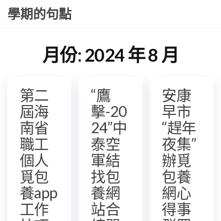
Skip
學期的句點
to
the
content
月份:
2024 年 8 月
第二
“鷹
安康
屆海
擊-20
早市
南省
24”中
“趕年
職工
泰空
夜集”
個人
軍結
辦覓
覓包
找包
包養
養app
養網
網心
工作
站合
得事