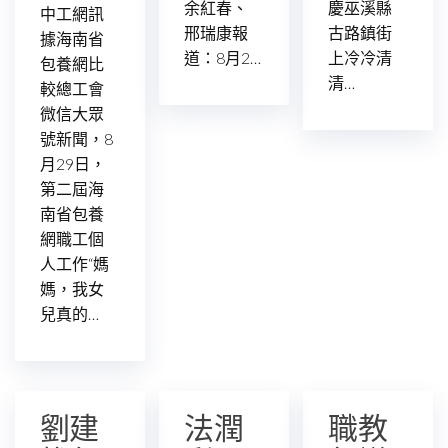
余紅春、
慶巫溪縣
中工網訊
邢瑞康報
古路鎮街
據海南省
道：8月2…
上冷冷清
包養網比
清…
較總工會
微信大眾
號新聞，8
月29日，
第二屆海
南省包養
網職工個
人工作“媽
媽，我女
兒真的…
劉建
法潤
職教