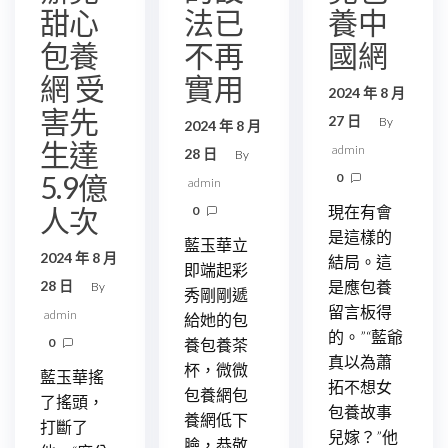
甜心
法已
養中
包養
不再
國網
網 受
實用
2024 年 8 月
害先
27 日
By
2024 年 8 月
生達
admin
28 日
By
5.9億
0
admin
人次
現在有會
0
是這樣的
藍玉華立
2024 年 8 月
結局。這
即端起彩
28 日
是應包養
By
秀剛剛遞
留言板得
admin
給她的包
的。”“藍爺
0
養包養茶
真以為蕭
杯，微微
藍玉華搖
拓不想女
包養網包
了搖頭，
包養故事
養網低下
打斷了
兒嫁？”他
臉，恭敬