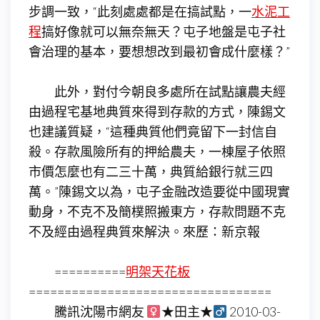
步調一致，“此刻處處都是在搞試點，一
水泥工
程
搞好像就可以無奈無天？屯子地盤是屯子社
會治理的基本，要想想改到最初會成什麼樣？”
此外，對付今朝良多處所在試點讓農夫經
由過程宅基地典質來得到存款的方式，陳錫文
也建議質疑，“這種典質他們竟留下一封信自
殺。存款風險所有的押給農夫，一棟屋子依照
市價怎麼也有二三十萬，典質給銀行就三四
萬。”陳錫文以為，屯子金融改造要從中國現實
動身，不克不及簡樸照搬東方，存款問題不克
不及經由過程典質來解決。來歷：新京報
==========
明架天花板
==================================
騰訊沈陽市網友
★田主★
2010-03-