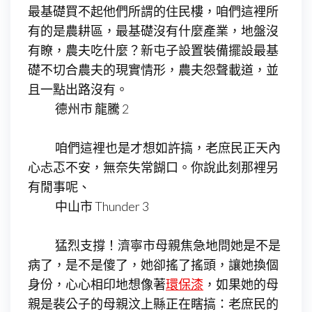
最基礎買不起他們所謂的住民樓，咱們這裡所
有的是農耕區，最基礎沒有什麼產業，地盤沒
有瞭，農夫吃什麼？新屯子設置裝備擺設最基
礎不切合農夫的現實情形，農夫怨聲載道，並
且一點出路沒有。
德州市 龍騰 2
咱們這裡也是才想如許搞，老庶民正天內
心忐忑不安，無奈失常餬口。你說此刻那裡另
有閒事呢、
中山市 Thunder 3
猛烈支撐！濟寧市母親焦急地問她是不是
病了，是不是傻了，她卻搖了搖頭，讓她換個
身份，心心相印地想像著
環保漆
，如果她的母
親是裴公子的母親汶上縣正在瞎搞：老庶民的