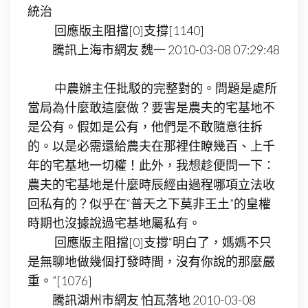
統治
回應版主阻擋[0]支撐[1140]
騰訊上海市網友 魏一 2010-03-08 07:29:48
中農辦主任批駁的完整對的。問題是處所
當局為什麼敢這麼做？要害是農夫的宅基地不
是公有。假如是公有，他們是不敢隨意往拆
的。以是必需還給農夫在那裡住瞭幾百、上千
年的宅基地一切權！此外，我想趁便問一下：
農夫的宅基地是什麼時辰經由過程哪項立法收
回私有的？似乎在“普天之下莫非王土”的皇權
時期也沒據說過宅基地屬私有。
回應版主阻擋[0]支撐“明白了，媽媽不只
是無聊地做幾個打發時間，沒有你說的那麼嚴
重。”[1076]
騰訊湖州市網友 怕瓦落地 2010-03-08