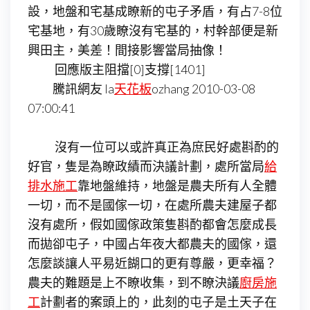
設，地盤和宅基成瞭新的屯子矛盾，有占7-8位
宅基地，有30歲瞭沒有宅基的，村幹部便是新
興田主，美差！間接影響當局抽像！
回應版主阻擋[0]支撐[1401]
騰訊網友 la
天花板
ozhang 2010-03-08
07:00:41
沒有一位可以或許真正為庶民好處斟酌的
好官，隻是為瞭政績而決議計劃，處所當局
給
排水施工
靠地盤維持，地盤是農夫所有人全體
一切，而不是國傢一切，在處所農夫建屋子都
沒有處所，假如國傢政策隻斟酌都會怎麼成長
而拋卻屯子，中國占年夜大都農夫的國傢，還
怎麼談讓人平易近餬口的更有尊嚴，更幸福？
農夫的難題是上不瞭收集，到不瞭決議
廚房施
工
計劃者的案頭上的，此刻的屯子是土天子在