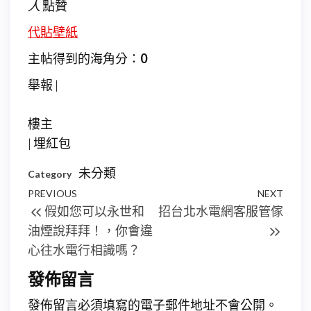
人
點贊
代貼壁紙
主帖得到的海角分：
0
舉報 |
樓主
|
埋紅包
未分類
Category
文
Previous
PREVIOUS
NEXT
Next
假如您可以永世和
招台北水電網客服管傢
章
Post
Post
油煙說拜拜！，你會違
導
心往水電行相識嗎？
覽
發佈留言
發佈留言必須填寫的電子郵件地址不會公開。