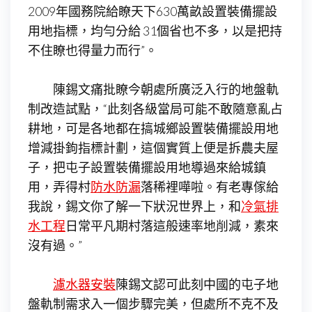
2009年國務院給瞭天下630萬畝設置裝備擺設
用地指標，均勻分給 31個省也不多，以是把持
不住瞭也得量力而行”。
陳錫文痛批瞭今朝處所廣泛入行的地盤軌
制改造試點，“此刻各級當局可能不敢隨意亂占
耕地，可是各地都在搞城鄉設置裝備擺設用地
增減掛鉤指標計劃，這個實質上便是拆農夫屋
子，把屯子設置裝備擺設用地導過來給城鎮
用，弄得村
防水防漏
落稀裡嘩啦。有老專傢給
我說，錫文你了解一下狀況世界上，和
冷氣排
水工程
日常平凡期村落這般速率地削減，素來
沒有過。”
濾水器安裝
陳錫文認可此刻中國的屯子地
盤軌制需求入一個步驟完美，但處所不克不及