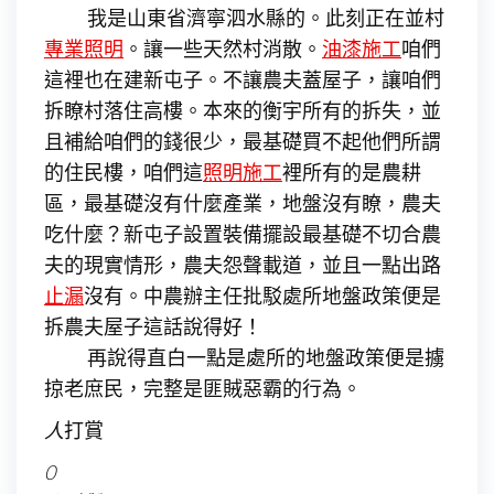
我是山東省濟寧泗水縣的。此刻正在並村
專業照明
。讓一些天然村消散。
油漆施工
咱們
這裡也在建新屯子。不讓農夫蓋屋子，讓咱們
拆瞭村落住高樓。本來的衡宇所有的拆失，並
且補給咱們的錢很少，最基礎買不起他們所謂
的住民樓，咱們這
照明施工
裡所有的是農耕
區，最基礎沒有什麼產業，地盤沒有瞭，農夫
吃什麼？新屯子設置裝備擺設最基礎不切合農
夫的現實情形，農夫怨聲載道，並且一點出路
止漏
沒有。中農辦主任批駁處所地盤政策便是
拆農夫屋子這話說得好！
再說得直白一點是處所的地盤政策便是擄
掠老庶民，完整是匪賊惡霸的行為。
人
打賞
0