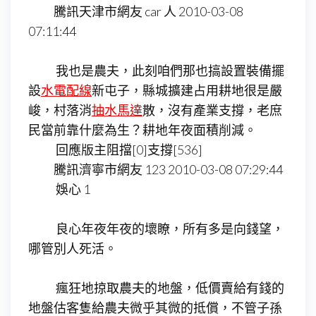
騰訊天津市網友 car 人 2010-03-08
07:11:44
我也是農夫，此刻咱們那也搞設置裝備擺
設
水電配線
新屯子，縣城擴建占用耕地很是嚴
峻，村落消
抽水馬達
散，沒有產業支撐，老庶
民當前靠什麼為生？耕地年夜面積削減。
回應版主阻擋[0]支撐[536]
騰訊濟寧市網友 123 2010-03-08 07:29:44
娛心 1
良心年夜年夜的壞瞭，所有多是向錢望，
哪管別人死活。
瘋狂地掠取農夫的地盤，低價賣給有錢的
地盤估客隻給農夫微乎其微的抵償，不管子孫