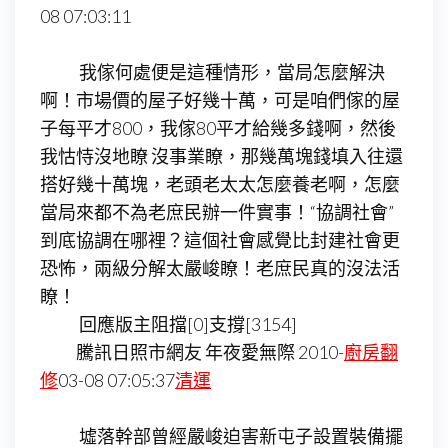
08 07:03:11
我傢何處便是這種情形，當局怎麼解決
啊！市場價的屋子好幾十萬，可是咱們傢的屋
子每平才800，我傢80平才給幾多錢啊，然後
我怙恃沒地瞭 沒事業瞭，那幾萬塊錢填入往還
搭好幾十萬塊，老頭老太太怎麼養老啊，怎麼
當局來都不為老庶民辦一件實事！“協調社會”
到底協調在哪裡？這個社會感覺比封建社會更
恐怖，兩級分解太嚴峻瞭！老庶民真的沒法活
瞭！
回應版主阻擋[0]支撐[3154]
騰訊日照市網友 年夜愛無際 2010-
廚房翻
修
03-08 07:05:37
清運
墟落幹部曾經嚴峻迫害新屯子設置裝備擺