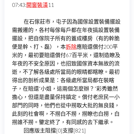
07:43:
開窗裝潢
11
在石傢莊市，屯子因為國傢設置裝備擺設
需搬遷的，各村每傢每戶都在年夜搞設置裝備
擺設，把自傢院子所有的蓋成樓房（有的幹脆
便是幹、打、磊），本
拆除
應賠還償付200平
米的，最初要賠還償付67百平米，還制造瞭及
年夜的不安全原因，也招致國傢資本無故的流
逝，不了解各級處所當局的眼睛都瞎瞭。最初
得出的剖析成果是：各級處所當局都在裝瞎
子，在賠還“小姐，這兩個怎麼辦？”彩秀雖然
擔心，但還是盡量保持鎮定。償付老庶民一小
部門的同時，他們也從中撈取大批的無良錢，
此刻的社會啊，不撈白不撈，撈瞭也白撈，白
撈誰不撈。鑒定終了，有同感的去下繼承。
回應版主阻擋[0]支撐[821]