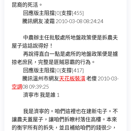
昆裔的死活。
回應版主阻擋[0]支撐[455]
騰訊網友 凌霜 2010-03-08 08:24:24
中農辦主任批駁處所地盤政策便是拆農夫
屋子這話說得好！
再說得直白一點是處所的地盤政策便是擄
掠老庶民，完整是匪賊惡霸的行為。
回應版主阻擋[0]支撐[417]
騰訊溫州市網友
天花板裝潢
老傻 2010-03-
空調
08 09:39:25
濟寧市 我是誰 1
我是濟寧的。咱們這裡也在建新屯子。不
讓農夫蓋屋子，讓咱們拆瞭村落住高樓。本來
的衡宇所有的拆失，並且補給咱們的錢很少，