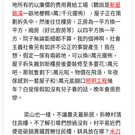
地所有的以廉價的费用賣給工場（聽說是
新屋
裝潢
一畝地梗概4萬2千元擺佈），屋子正在策
劃拆失中，然後往住樓房，正房為一平方換一
平方，廂房（好比廚房等）以四平方換一平
方，院子無論鉅細都不算。我的個神啊，社會
主義社會另有如許不公正的事變產生！我在
想，假定一傢有兩畝地，可以換8萬元擺佈，
屋子拆失搬到新樓房後要裝修至多要花3萬元
吧，那就隻剩下5萬元啦。物價在飛漲，年夜
傢感到一套屋子和5萬元能餬口
照明工程
幾
年？白叟傢假如沒有兒子養的話，晚年會很悲
慘。
梁山也一樣，不讓農夫蓋新居，拆瞭村落
住高樓。不了解引導們想過沒有，村平易近們
便是砸鍋賣鐵買瞭住民樓，耕具放在哪？
水刀