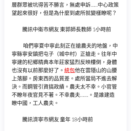
層群眾被坑得苦不勝言，無處申訴……中心政策
望起來很好，但是為什麼到處所就變樣瞭呢？
騰訊中衛市網友 東郭師長教師 1小時前
咱們寧夏中寧此刻正在搶農夫的地盤，中
寧縣寧安鎮把屯子（城中村）正搶走。往年中
寧建的杞鄉精典本年莊家猛烈反映樓倒，身體
也沒有以前那麼好了。
統包
他在雲隱山的山腰
上落腳。房東西的品質差。處所當局不進去解
決。而鋼管引資搞政績。農夫太不幸。小官管
不瞭年夜官見不著。不幸農夫…….。是誰建造
瞭中國，工人農夫。
騰訊濟寧市網友 童年 18小時前