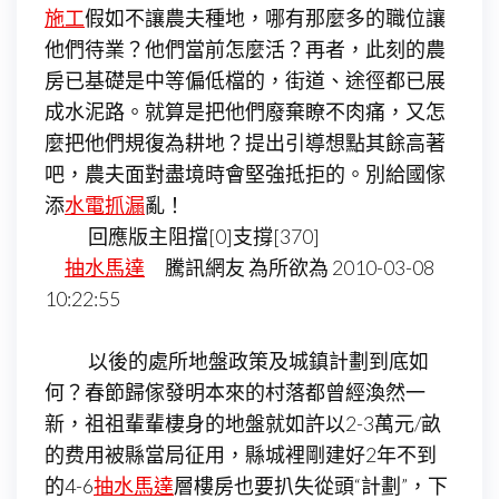
施工
假如不讓農夫種地，哪有那麼多的職位讓
他們待業？他們當前怎麼活？再者，此刻的農
房已基礎是中等偏低檔的，街道、途徑都已展
成水泥路。就算是把他們廢棄瞭不肉痛，又怎
麼把他們規復為耕地？提出引導想點其餘高著
吧，農夫面對盡境時會堅強抵拒的。別給國傢
添
水電抓漏
亂！
回應版主阻擋[0]支撐[370]
抽水馬達
騰訊網友 為所欲為 2010-03-08
10:22:55
以後的處所地盤政策及城鎮計劃到底如
何？春節歸傢發明本來的村落都曾經渙然一
新，祖祖輩輩棲身的地盤就如許以2-3萬元/畝
的费用被縣當局征用，縣城裡剛建好2年不到
的4-6
抽水馬達
層樓房也要扒失從頭“計劃”，下