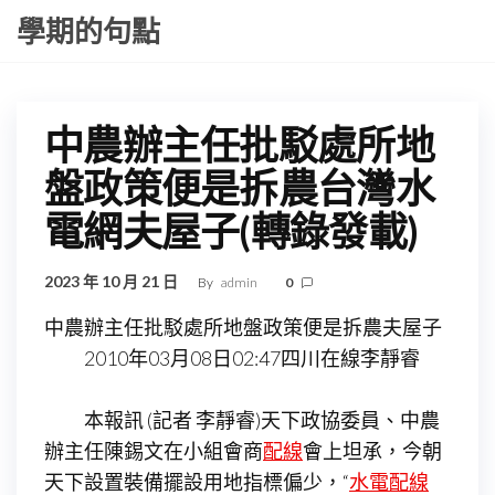
Skip
學期的句點
to
the
content
中農辦主任批駁處所地
盤政策便是拆農台灣水
電網夫屋子(轉錄發載)
2023 年 10 月 21 日
By
admin
0
中農辦主任批駁處所地盤政策便是拆農夫屋子
2010年03月08日02:47四川在線李靜睿
本報訊 (記者 李靜睿)天下政協委員、中農
辦主任陳錫文在小組會商
配線
會上坦承，今朝
天下設置裝備擺設用地指標偏少，“
水電配線