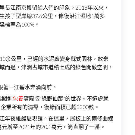
里長江南京段留給人們的印象。2018年以來，
孩子型岸線37.6公里，修復沿江濕地1萬多
達標率為100%。
10余公里，已經的水泥廠變身蘇式園林，放棄
穿城而過，津潤占城市道積七成的綠色開敞空間，
跟著一江碧水奔涌向前。
佛闖進
包養
實際版“綠野仙蹤”的世界。不遠處就
企業所有的清零，復綠面積已超3300畝。
長江年夜維護展現館。在這里，展板上的兩條曲線
增至2021年的20.1萬元，簡直翻了一番。