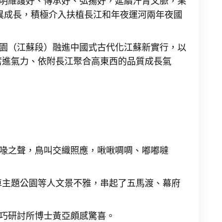
文明維護好、傳承好、弘揚好，延續汗青文脈，果
異成長，積極介入扶植長江和年夜運河兩年夜國
公園（江蘇段）融進中國式古代化江蘇新實行，以
奮進氣力、依附長江聚合高東西的品質成長氣
擊喙之聲，鳥叫交織照應，啾啾啁啁、嘟嘟噠
車主題公園等人文景不雅，串起了五馬渡、幕府
技巧研討所博士黃亞頗感驚喜。