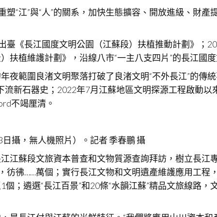
重塑“江”與“人”的關系，加快生態擴容、開放進級、財
，江蘇出臺《長江國度文明公園（江蘇段）扶植推動計劃》；
）扶植維護計劃》，沿線八市“一主八支四片”的長江國
年夜範圍良渚文明聚落打破了良渚文明“不外長江”的傳
長江下流新石器史；2022年7月江蘇地區文明探源工程啟
ord不竭厘清。
13日攝，無人機照片）。記者 季春鵬 攝
江江蘇段文旅資本普查和文物質源查詢拜訪，樹立長江專項
生，彷彿……萬個；實行長江文物和文明遺產維護應用工程
個；遴選“長江百景”和20條“水韻江蘇”精品文旅線路，