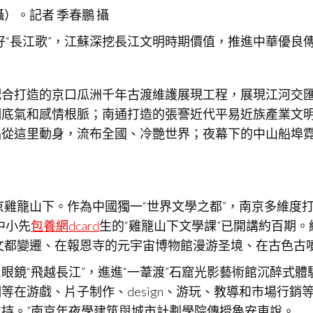
）。記者 季春鵬 攝
唱好“長江歌”，江蘇深挖長江文明時期價值，推進中華優良
配合打造的京口瓜洲千年古渡維護展現工程，展現江河交
明底氣和感情根脈；南通打造的張謇近代平易近族產業文
品從這里動身，流布全國、冷艷世界；夜幕下的中山船埠
京雞籠山下。作為中國獨一“世界文學之都”，南京多維度打造
中小先
包養網dcard
生的“雞籠山下文學課”已開講約百期。
年文都變遷、在報恩寺的元宇宙博物館漫游圣境、在古色古
R眼鏡“飛越長江”，進進“一葦渡”石窟光影藝術館沉醉
等在游戲、片子制作、design、游玩、教導和市場行銷
持。”南京年夜學建筑與城市計劃學院傳授魯安東說。