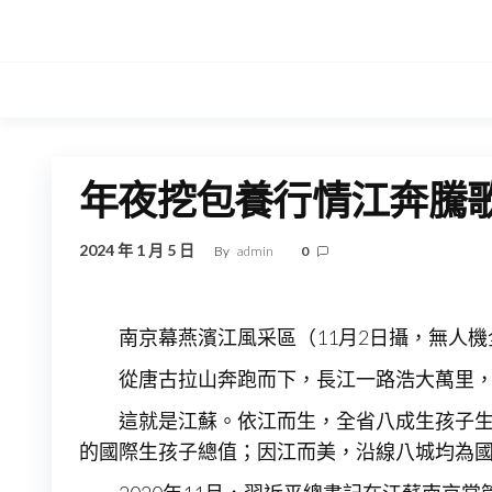
Skip
to
the
content
年夜挖包養行情江奔騰
2024 年 1 月 5 日
By
admin
0
南京幕燕濱江風采區（11月2日攝，無人機
從唐古拉山奔跑而下，長江一路浩大萬里
這就是江蘇。依江而生，全省八成生孩子
的國際生孩子總值；因江而美，沿線八城均為