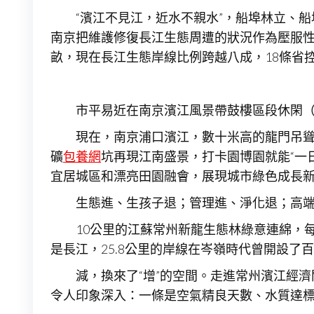
“濱江不見江，近水不親水”，船埠林立、
南京把維護修復長江生態周遭的狀況作為壓服性感
畝，現在長江生態岸線比例跨越八成，18條省控
市平易近在南京濱江風景帶鼓樓區段休閑（1
現在，南京浦口濱江，數十米高的龍門吊聳
礦
包養網
坑再現江南盛景，打卡園博園就能“一
宜居城區和漂亮田園融會，展現城市綠色成長
生態進、生孩子退；管理進、淨化退；高端
10公里的江蘇常州新龍生態林綠意連綿，
是長江，25.8公里的岸線在岑嶺時代曾開設了
減，換來了“增”的空間。走進常州濱江經
令人印象深入：一條是空氣精良天數、水質達標率等