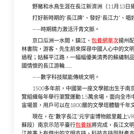
野豬和水鳥生涯在長江新濟洲（11月13日攝
打好新時期的“長江牌”、發好“長江力”、
——時期精力激活汗青文脈。
京口瓜洲一水間，鎮江、
包養網單次
揚州
林書院，游客、先生前來探尋中國人心中的文
過程；姑蘇平江路，一幅幅優美清秀的蘇繡制
國情懷的長江游輪……
——數字科技賦能傳統文明。
1500多年前，中國第一座文學館出生于南
覽組織每年舉行瀏覽運動1.5萬余場，面向全市
宙場景，用戶可以在1800層的文學塔體驗千
現在，在“數字長江”元宇宙博物館里戴上V
蘇段）南京示范平臺行
包養妹
將完成，長江文明
江故事上有傑出的文明支持、科技支持與財產支