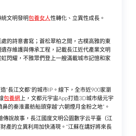
傳統文明發明
包養女人
性轉化、立異性成長。
匯處的詩意書寫；蒼松翠柏之間，古樸高雅的東
明遺存維護與傳承工程，記載長江近代產業文明
霓虹閃耀，不雅眾們登上一艘滿載城市記憶和家
“長江文都”的城市IP。線下，全市近900家瀏
線
包養網
上，文都元宇宙App打造3D城市級元宇
噴鼻的秦淮畫舫船頭穿越“六朝煙月金粉之地”。
式體驗傳說故事，長江國度文明公園數字云平臺（江
等財產的立異利用加快涌現。“江蘇在講好將來長