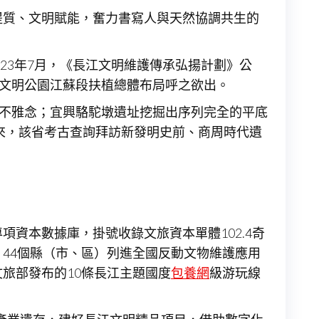
產提質、文明賦能，奮力書寫人與天然協調共生的
2023年7月，《長江文明維護傳承弘揚計劃》公
度文明公園江蘇段扶植總體布局呼之欲出。
統不雅念；宜興駱駝墩遺址挖掘出序列完全的平底
動以來，該省考古查詢拜訪新發明史前、商周時代遺
資本數據庫，掛號收錄文旅資本單體102.4奇
，44個縣（市、區）列進全國反動文物維護應用
文旅部發布的10條長江主題國度
包養網
級游玩線