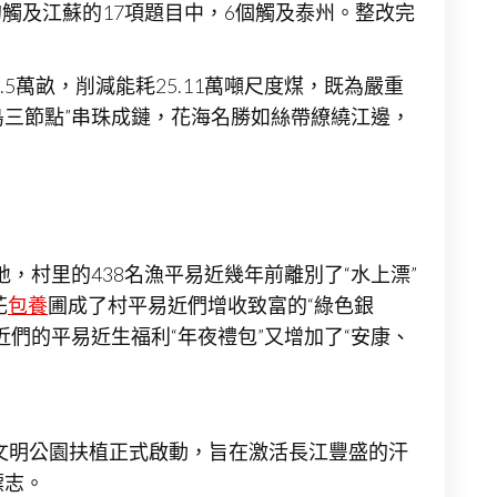
的觸及江蘇的17項題目中，6個觸及泰州。整改完
5萬畝，削減能耗25.11萬噸尺度煤，既為嚴重
島三節點”串珠成鏈，花海名勝如絲帶繚繞江邊，
，村里的438名漁平易近幾年前離別了“水上漂”
花
包養
圃成了村平易近們增收致富的“綠色銀
們的平易近生福利“年夜禮包”又增加了“安康、
度文明公園扶植正式啟動，旨在激活長江豐盛的汗
標志。