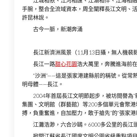
江城相依、江河相匯、江湖相伴、江海相融
手腕，整合全流域資本，周全闡釋長江文明、活
許昆林說。
古今一脈，新潮奔涌
長江新濟洲風景（11月13日攝，無人機裴
長江一路
甜心花園
浩大萬里，奔騰進海前
“沙洲”——這是張家港建縣前的稱號。從常
明母體——長江。
2004年首屆長江文明節起步，被坊間譽為
集團、文明館（群藝館）等200多個單元會聚
搏，負重奮進，自加壓力，敢于搶先”的“張家港
江灘浩渺，六合沙鷗。6000多公里的長
掀開江蘇省長江國度文明公園省級重點項目