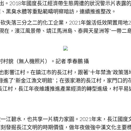
出。2018年國度長江經濟帶生態周遭的狀況警示片表露
壞、黑臭水體等重點範疇明察暗訪，連續推進整改。
失落三分之二的化工企業，2021年盤活低效閑置用地2.
。現在，濱江風景帶、靖江馬洲島、泰興天星洲等“一帶二
江村村貌（無人機照片）。記者 季春鵬 攝
也影響江村。在鎮江市的長江村，跟著“十年禁漁”政策落地
錄進了“新金江漁文明館”；在張家港的長江村，家門口的
長江村，長江年夜維護推進產業經濟的轉型進級，村平易近
飲一江碧水，也共享一片精力家園。2021年末，長江國
深刻發掘長江文明的時期價值，做年夜做強中漢文化主要