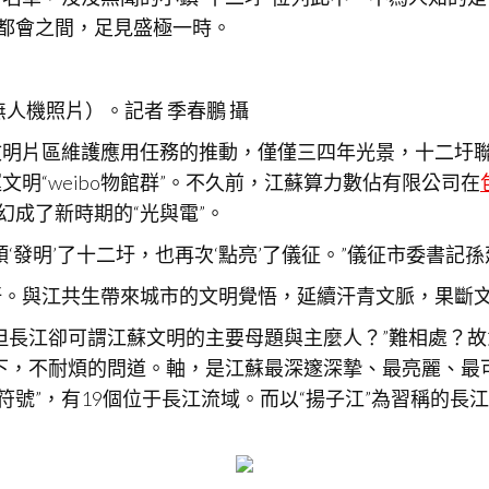
夜都會之間，足見盛極一時。
無人機照片）。記者 季春鵬 攝
文明片區維護應用任務的推動，僅僅三四年光景，十二圩
明“weibo物館群”。不久前，江蘇算力數佔有限公司在
幻成了新時期的“光與電”。
‘發明’了十二圩，也再次‘點亮’了儀征。”儀征市委書記
圩。與江共生帶來城市的文明覺悟，延續汗青文脈，果斷
但長江卻可謂江蘇文明的主要母題與主麼人？”難相處？
下，不耐煩的問道。軸，是江蘇最深邃深摯、最亮麗、最
江蘇符號”，有19個位于長江流域。而以“揚子江”為習稱的