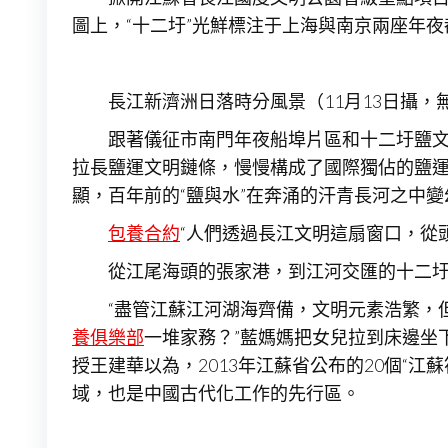
圖上，“十二圩”光鮮標注于上海與南京兩座年
長江新濟洲日落時分風景（11月13日攝，
跟著儀征市南門年夜船埠片區和十二圩鹽
拉長鹽運文明鏈條，慢慢構成了國際獨佔的鹽運文
顯，百年前的“鹽與水”在奔涌的汗青長河之中變
包養合約
“人們透過長江文明這扇窗口，從頭
從江尾海頭的張家港，到江河交匯的十二
“盡管江蘇江河湖海齊備，文明元素浩繁，
養俱樂部
一堆家務？”藍媽媽把女兒拉到床邊坐
授王建華以為，2013年江蘇省公布的20個“
域，也是中國古代化工作的先行區。