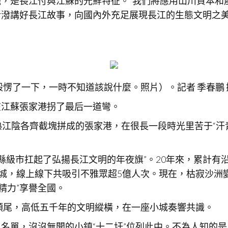
，是長江付與江蘇的光鮮特征。“我們將應用山川資本和
潑講好長江故事，向國內外充足展現長江的生態文明之美
毅愣了一下，一時不知道該說什麼。照片）。記者 季春鵬 
在江蘇張家港拐了最后一道彎。
熟江陰各齊截塊拼成的張家港，在很長一段時光里苦于“汗
“縣級市扛起了弘揚長江文明的年夜旗”。20年來，累計有
港城，線上線下共吸引不雅眾超5億人次。現在，枯寂沙洲
精力”享譽全國。
江頭尾，高低五千年的文明縱橫，在一座小城奏響共識。
名單，沒沒無聞的小鎮“十二圩”位列此中。不為人知的是