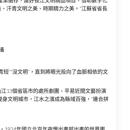
產業遺存，建好長江文明精品項目，借助數字化
、汗青文明之美、時期精力之美。”江蘇省省長
攝
青短”“沒文明”，直到將眼光投向了血脈相依的文
沿江13個省區市的處所劇團、平易近間文藝扮演
變身文明城市，江水之濱成為縣域百強，“連合拼
，1924年國立北京年夜學出書部出書的世界輿