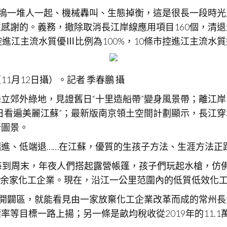
船塢一堆人一起、機械轟叫、生態掉衡，這是很長一段時光
謝的。義務，撤除取消長江岸線應用項目160個，清退生
進江主流水質優Ⅲ比例為100%，10條市控進江主流水質
1月12日攝）。記者 季春鵬 攝
立郊外綠地，見證舊日“十里造船帶”變身風景帶；離江岸
日看遍美麗江蘇”；最新版南京領土空間計劃顯示，長江
新圖景。
進、低端退……在江蘇，優質的生孩子方法、生涯方法正
每到周末，年夜人們搭起露營帳篷，孩子們玩起水槍，仿
百余家化工企業。現在，沿江一公里范圍內的低質低效化工
濟開闢區，就能看見由一家放棄化工企業改革而成的常州
目標一路上揚；另一條是畝均稅收從2019年的11.1萬元