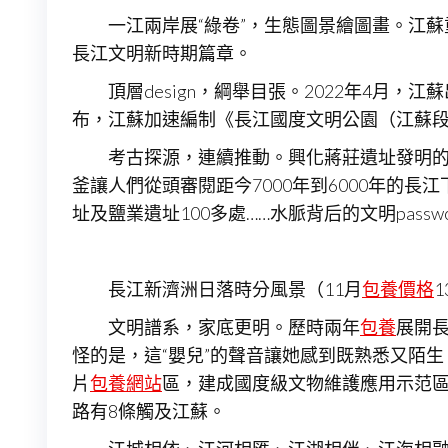
一江兩岸展“綠卷”，生態圖景繪圖畫。江蘇
長江文明新時期篇章。
頂層design，綱舉目張。2022年4月
布，江蘇加速編制《長江國度文明公園（江蘇段
考古探源，連續推動。興化蔣莊遺址發明的
釜讓人們從頭審閱距今7000年到6000年的
址及鹽業遺址100多處……水脈背后的文明passw
長江新濟洲日落時分風景（11月
包養價格
文明譜系，家底更明。歷時兩年
包養
展開長
怪的是，這“嬰兒”的聲音讓她感到既熟悉又陌
片
包養網站
區，建成國度級文物維護應用示范區1
路有8條觸及江蘇。