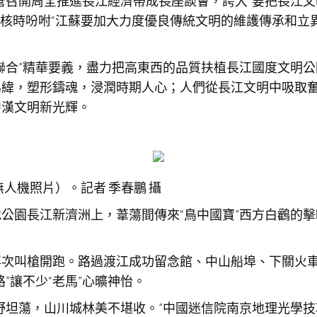
京掌管召開周全推進長江經濟帶成長座談會，誇大“要把長江
考核時吩咐“江蘇要加大力度優良傳統文明的維護傳承和立
聯合”精華要義，盡力把高東西的品質扶植長江國度文明
為緯，塑形鑄魂，浸潤時期人心；人們從長江文明中吸取
中漢文明新光輝。
無人機照片）。記者 季春鵬 攝
公園長江新濟洲上，葦蕩間傳來“鳥中國寶”西方白鸛的
再次叫槍開跑。路過渡江成功留念館、中山船埠、下關火
”讓不少“老馬”心曠神怡。
野坦蕩，山川城林美不堪收。”中國迷信院南京地理光學