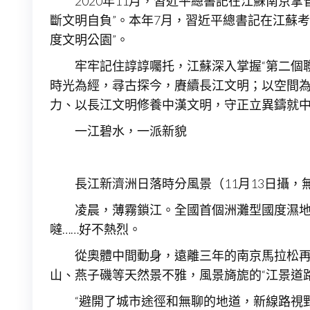
2020年11月，習近平總書記在江蘇南
斷文明自負”。本年7月，習近平總書記在江蘇
度文明公園”。
牢牢記住諄諄囑托，江蘇深入掌握“第二個
時光為經，尋古探今，賡續長江文明；以空間
力、以長江文明修養中漢文明，守正立異鑄就
一江碧水，一派新貌
長江新濟洲日落時分風景（11月13日攝，
凌晨，薄霧鎖江。全國首個洲灘型國度濕地
噠……好不熱烈。
從奧體中間動身，遠離三年的南京馬拉松
山、燕子磯等天然景不雅，風景旖旎的“江景道路
“避開了城市途徑和無聊的地道，新線路視