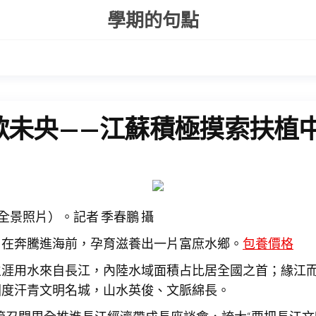
學期的句點
歌未央——江蘇積極摸索扶植
全景照片）。記者 季春鵬 攝
，在奔騰進海前，孕育滋養出一片富庶水鄉。
包養價格
生涯用水來自長江，內陸水域面積占比居全國之首；緣江
國度汗青文明名城，山水英俊、文脈綿長。