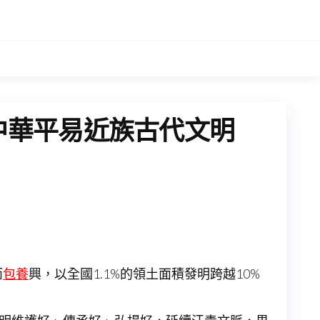
中華平易近族古代文明
而
包養
興，以全國1.1%的領土面積發明跨越10%