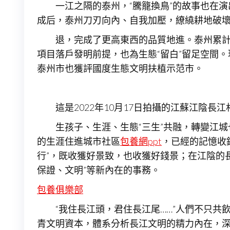
一江之隔的泰州，“騰籠換鳥”的故事也在演
成后，泰州刀刃向內、自我加壓，繚繞耕地破
退，完成了更高東西的品質地進。泰州累計砍
項目落戶發明前提，也為生態“留白”留足空間
泰州市也獲評國度生態文明扶植示范市。
這是2022年10月17日拍攝的江蘇江陰長
生孩子、生涯、生態“三生”共融，轉變江城
的生涯住進城市社區
包養網ppt
，已經的記憶收
行”，既收獲好景致，也收獲好錢景；在江陰的
保證、文明”等新內在的事務。
包養俱樂部
“我住長江頭，君住長江尾……”人們不只共
青文明資本，體系分析長江文明的精力內在，