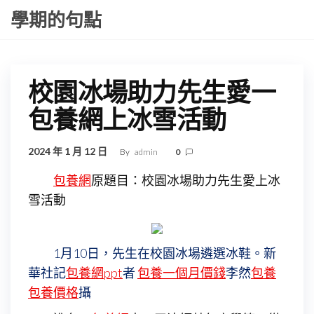
Skip
學期的句點
to
the
content
校園冰場助力先生愛一
包養網上冰雪活動
2024 年 1 月 12 日
By
admin
0
包養網
原題目：校園冰場助力先生愛上冰
雪活動
1月10日，先生在校園冰場遴選冰鞋。新
華社記
包養網ppt
者
包養一個月價錢
李然
包養
包養價格
攝