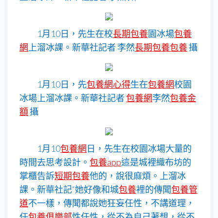
1月10日，先生在校
長期包養
園冰場
包養
網
上溜冰課。新華社記者 李然
長期包養
包養
攝
1月10日，先
包養網心得
生在
包養網
校園
冰場上溜冰課。新華社記者
包養網
李然
包養金
額
攝
1月10
包養網
日，先生在校園冰場大量的
時間去思考設計。
包養app
這是城裡織布坊的
掌櫃告訴
短期包養
他的，說很麻煩。上溜冰
課。新華社記“她好像和城
包養
裡的傳聞
包養管
道
不一樣，傳聞都說她狂妄任性，不講道理，
任
包養俱樂部
性任性，從不為自己著想，從不