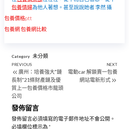
包養情婦
為他人著想。甚至說說她者 李然 攝
包養價格ptt
包養網
包養網比較
未分類
Category
文
Previous
PREVIOUS
NEXT
Next
廣州：培養強大“鏈
電動car 解鎖賣一包養
章
Post
Post
長制”21條財產鏈及優
網站電新形式
導
質上一包養價格市龍頭
覽
公司
發佈留言
發佈留言必須填寫的電子郵件地址不會公開。
必填欄位標示為
*