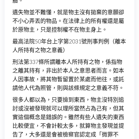
體。
遺失物並不難懂，就是物主沒有拋棄的意願卻
不小心弄丟的物品。在法律上的所有權還是屬
於原物主，只是控制權不在物主身上。
最高法院50年台上字第2031號刑事判例（離本
人所持有之物之意義）
刑法第337條所謂離本人所持有之物，係指物
之離其持有，非出於本人之意思者而言。如本
人因事故，將其物暫留置於某處而他往，或託
請他人代為照管，則與該條規定之意義不符。
很多人都以為，只要撿到東西，物主沒特別追
討或沒被發現就可以理所當然占為己有，但其
實這個概念是錯誤的。雖然有些人遺失的東西
比較便宜，不會計較太多，就算物主發現並提
告了，大多還是會被檢察官認定成「微罪不