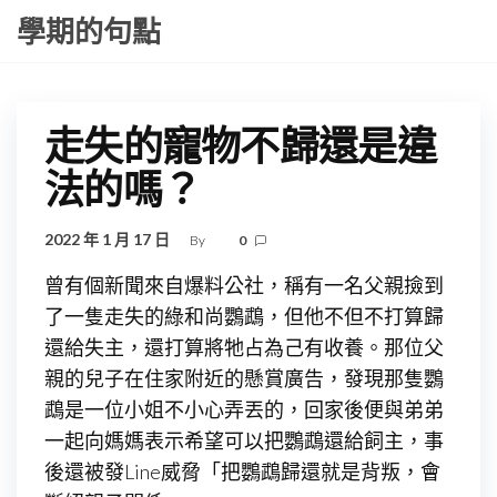
Skip
學期的句點
to
the
content
走失的寵物不歸還是違
法的嗎？
2022 年 1 月 17 日
By
0
曾有個新聞來自爆料公社，稱有一名父親撿到
了一隻走失的綠和尚鸚鵡，但他不但不打算歸
還給失主，還打算將牠占為己有收養。那位父
親的兒子在住家附近的懸賞廣告，發現那隻鸚
鵡是一位小姐不小心弄丟的，回家後便與弟弟
一起向媽媽表示希望可以把鸚鵡還給飼主，事
後還被發Line威脅「把鸚鵡歸還就是背叛，會