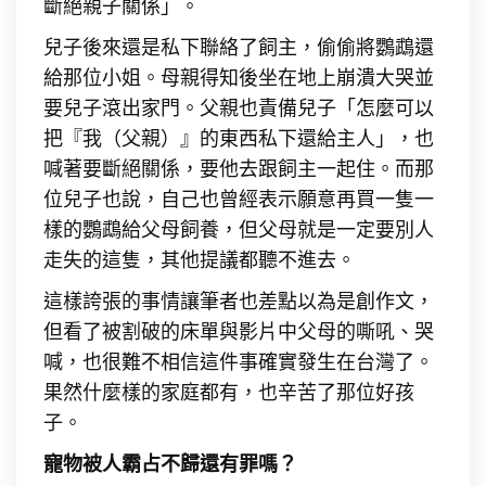
斷絕親子關係」。
兒子後來還是私下聯絡了飼主，偷偷將鸚鵡還
給那位小姐。母親得知後坐在地上崩潰大哭並
要兒子滾出家門。父親也責備兒子「怎麼可以
把『我（父親）』的東西私下還給主人」，也
喊著要斷絕關係，要他去跟飼主一起住。而那
位兒子也說，自己也曾經表示願意再買一隻一
樣的鸚鵡給父母飼養，但父母就是一定要別人
走失的這隻，其他提議都聽不進去。
這樣誇張的事情讓筆者也差點以為是創作文，
但看了被割破的床單與影片中父母的嘶吼、哭
喊，也很難不相信這件事確實發生在台灣了。
果然什麼樣的家庭都有，也辛苦了那位好孩
子。
寵物被人霸占不歸還有罪嗎？