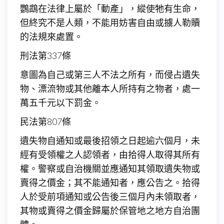
鸚鵡在法律上屬於「動產」，縱使牠有生命，
但終究不是人類，不能用妨害自由或擄人勒贖
的法規來處置。
刑法第337條
意圖為自己或第三人不法之所有，而侵占遺失
物、漂流物或其他離本人所持有之物者，處一
萬五千元以下罰金。
民法第807條
遺失物自通知或最後招領之日起逾六個月，未
經有受領權之人認領者，由拾得人取得其所有
權。警察或自治機關並應通知其領取遺失物或
賣得之價金；其不能通知者，應公告之。拾得
人於受前項通知或公告後三個月內未領取者，
其物或賣得之價金歸屬於保管地之地方自治團