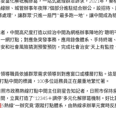
妥當化解牴觸膠葛，一站式處理群眾訴求，2021年，
線辦、城管辦事年夜隊7個部分進駐結合辦公，設招待、
處理”，讓群眾“只進一扇門”“最多跑一地”，讓中間成為
者，中間高尺度打造以綜治中間為網格辦事陣地的“聰明
、一網打點；對應急突發事務，應用錄像體系、手持終端
安和社會風險猜測預警預防，完成社會治安“天上有監控、
由領導職員依據群眾需求領導到對應窗口或樓層打點。這
線打點中間的標識，100多位話務員正在嚴重地繁忙著。
”日照市政務熱線打點中間主任尉星告知記者，日照市保持泉
，立異打造了“12345＋調停”多元化解膠葛機制。好
婦
5熱線“一辦究竟”跟蹤打點體系，由熱線承辦單元實時