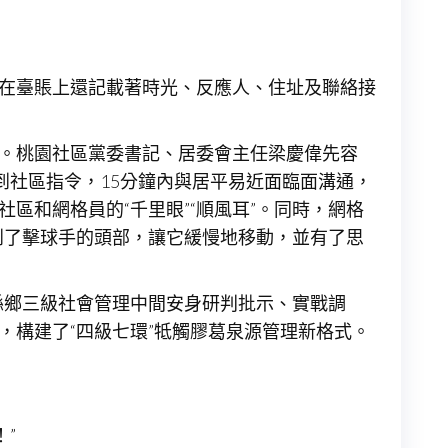
，在臺賬上還記載著時光、反應人、住址及聯絡接
料。桃園社區黨委書記、居委會主任梁慶偉先容
到社區指令，15分鐘內與居平易近面臨面溝通，
區和網格員的“千里眼”“順風耳”。同時，網格
到了擊球手的頭部，讓它緩慢地移動，並有了思
縣鄉三級社會管理中間安身研判批示、實戰調
，構建了“四級七環”牴觸膠葛泉源管理新格式。
”