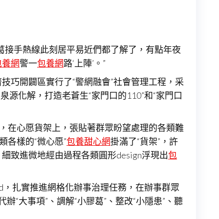
葛接手熱線此刻居平易近們都了解了，有點年夜
包養網
警一
包養網
路‘上陣’。”
技巧開闢區實行了“警網融會”社會管理工程，采
泉源化解，打造老蒼生“家門口的110”和“家門口
苦，在心愿貨架上，張貼著群眾盼望處理的各類難
類各樣的“微心愿”
包養甜心網
掛滿了“貨架”，許
細致進微地經由過程各類圓形design浮現出
包
nd，扎實推進網格化辦事治理任務，在辦事群眾
辦“大事項”、調解“小膠葛”、整改“小隱患”、聽