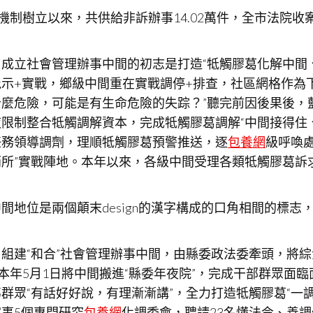
機制樹立以來，共供給非訴辦事14.02萬件，全市法院收
成立社會管理辦事中間的初志是打造“牴觸膠葛化解中間
示+實戰，鄉級中間重在實戰調停+排查，社區網格作為
麼危險，可能是有生命危險的失踪？”聽完前因後果後，
限制整合牴觸調解資本，完成牴觸膠葛調解“中間接得住
任務領導調劑，理順牴觸膠葛預警推送，逐
包養網
級呼喚
沿哨所”實戰陣地。本年以來，各級中間受理各類牴觸膠葛訴
地位是兩個顛末design的漢字構成的口角相間的標志
組建“和合”社會管理辦事中間，由縣委政法委牽頭，將
本年5月1日將中間搬進“縣委年夜院”，完成干部群眾面臨
群眾“有話好好說，有理漸漸講”，全力打造牴觸膠葛“一
事5個專門研究
包養網
化調委會，聘請23名懂法令、善