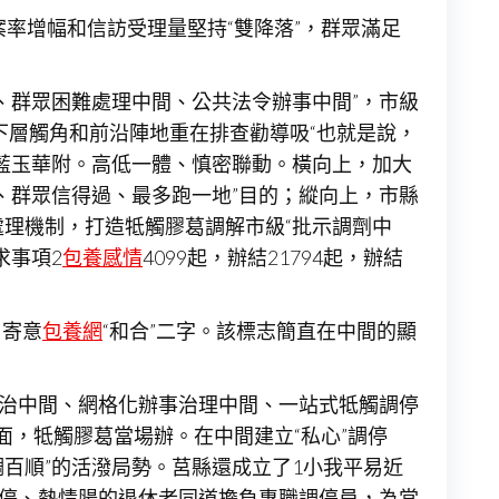
案率增幅和信訪受理量堅持“雙降落”，群眾滿足
、群眾困難處理中間、公共法令辦事中間”，市級
下層觸角和前沿陣地重在排查勸導吸“也就是說，
藍玉華附。高低一體、慎密聯動。橫向上，加大
、群眾信得過、最多跑一地”目的；縱向上，市縣
處理機制，打造牴觸膠葛調解市級“批示調劑中
求事項2
包養感情
4099起，辦結21794起，辦結
，寄意
包養網
“和合”二字。該標志簡直在中間的顯
綜治中間、網格化辦事治理中間、一站式牴觸調停
面，牴觸膠葛當場辦。在中間建立“私心”調停
調百順”的活潑局勢。莒縣還成立了1小我平易近
調停、熱情腸的退休老同道擔負專職調停員，為當