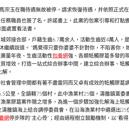
母親馬宗玉在職待遇無故被停，請求恢復待遇，并依照正式
上任務職員也簽了名。許諾書上，此案的包案引導和打點
書面處置看法書。
城郊接合部，戶籍生齒6.7萬余人，活動生齒近4萬人，
藍沐繼續說道。 “媽覺得只要你婆婆不針對你，不陷害你
面廣量年夜、生齒活動性
包養網
強、各類牴觸膠葛多發的
提質增效。打造一站式綜合辦事中間，建立綜合辦事、牴
化解。
的社會管理中間都有著不盡雷同而又卓有成效的牴觸膠葛
.5公里，全鎮轄75個村，此中漁業村25個。濤雒鎮黨
等漁業膠葛案件隨之增多，為進一個步驟加強化解海上牴
景立濤雒鎮海上結合調停委員會，在沿海漁業村中遴選出2
養網
停步隊的“主心骨”；經由過程樹立鼓勵機制，以“看