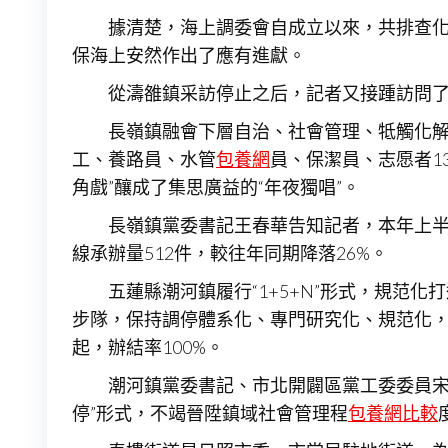
據清楚，海上調委會自成立以來，共排查化解
保海上安然作出了應有進獻。
從濤雒鎮采訪停止之后，記者又接踵訪問
長嶺鎮融會下層自治、社會管理、牴觸化
工、養路員、水管
包養網
員、保潔員、志愿者1
角戲”釀成了集思廣益的“年夜獨唱”。
長嶺鎮黨委書記王春華告知記者，本年上半
線承辦量512件，較往年同期降落26%。
五蓮縣潮河鎮履行“1+5+N”形式，規范
步隊，保持調停體系化、專門研究化、規范化
起，辦結率100%。
潮河鎮黨委書記、市北開闢區黨工委委員
停”形式，不竭晉陞鎮域社會管理程
包養網比較