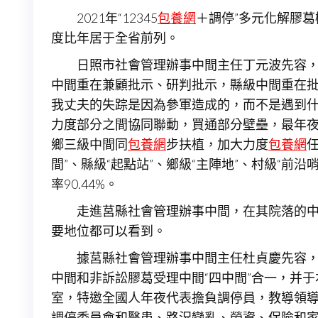
2021年“12345
包養網
＋調停”多元化解膠葛
度比年居于全省前列。
日照市社會管理辦事中間主任丁元波先容，
中間重在兼顧批示、研判批示，縣級中間重在批
我丈夫的失踪是因為參軍造成的，而不是遇到什
力度部分之間協同聯動，買通部分壁壘，最年夜
鄉三級中間同
包養網
步扶植，加大力度
包養網
間”、縣級“起點站”、鄉級“主陣地”、村級“前
率90.44%。
走進莒縣社會管理辦事中間，在其院落的中間
要地位都可以看到。
據莒縣社會管理辦事中間主任杜貞慶先容，
中間和非訴訟膠葛受理中間“四中間”合一，并于
室，特邀全國人年夜代表擔負調停員，教導領導
調停委員會和醫患、路況變亂、勞資、保險和家