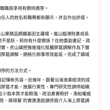
在職職員享用有關待遇等。
擔任人的姓名和職務都有顯示，并且作出許諾，
是山東精品鋼鐵基田主疆場，嵐山臨港財產成長
，她不是妖，和你有什麼關係？在她委副書記、政
現實，虎山鎮把推進強化牴觸膠葛調解作為下層
觸膠葛調解、網格化辦事等效能區，完成了鎮域
調停的方法方式。
委書記陳彬先容，近幾年，跟著沿海漁業經濟的成
觸膠葛才能，施展行業性、專門研究性調停組織
5位小我本質才能較強、政治素養較好、漁船權威
得見、摸得著”的實惠激起調停員介入海上膠葛調