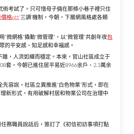
武術考試了。只可惜母子倆在那條小巷子裡只住
價格ptt
‘三調’機制，今朝，下層網風格處各類
微網格”撬動“微管理”，以“微管理”共創年夜
包
群眾的平安感、知足感和幸福感。
而不雜，人流如織而穩定。本來，官山社區成立于
8套，今朝已進住居平易近8966余戶、2.3萬余
全先容說，社區立異推進“白色物業”形式，即在
管理新形式，有用破解村居和物業公司在治理中
與任務職員說話后，簽訂了《初信初訪事項打點