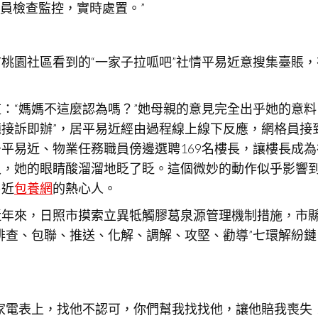
員檢查監控，實時處置。”
桃園社區看到的“一家子拉呱吧”社情平易近意搜集臺賬
：“媽媽不這麼認為嗎？”她母親的意見完全出乎她的意
鐘接訴即辦”，居平易近經由過程線上線下反應，網格員接
易近、物業任務職員傍邊選聘169名樓長，讓樓長成為社
久，她的眼睛酸溜溜地眨了眨。這個微妙的動作似乎影響
易近
包養網
的熱心人。
近年來，日照市摸索立異牴觸膠葛泉源管理機制措施，市
排查、包聯、推送、化解、調解、攻堅、勸導”七環解紛鏈
家電表上，找他不認可，你們幫我找找他，讓他賠我喪失！