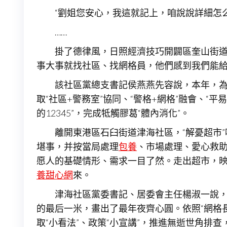
“劉姐您安心，我這就記上，咱說說詳細怎
……
掛了德律風，日照經濟技巧開闢區奎山街道
事大事就找社區、找網格員，他們感到我們能
該社區黨總支書記侯燕燕先容說，本年，為
取“社區+警務室”協同、“警格+網格”融會、“
的12345”，完成牴觸膠葛“體內消化”。
離開東港區石臼街道津海社區，“解憂超市
堪事，并按當局處理
包養
、市場處理、愛心救助
愿人的基礎情形、需求一目了然。走出超市，
養甜心網
來。
津海社區黨委書記、居委會主任楊淑一說，社
的最后一米，畫出了最年夜齊心圓。依照“網格長+
取“小看法”、政策“小宣講”，推進無逝世角排查