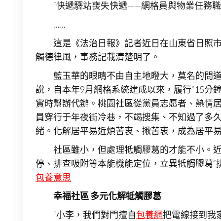
“快遞驛站喪失快遞——網格員與物業任務職
……
這是《法治日報》記者近日在山東省日照市
觸德律風，事務記載清楚明了。
藍玉華的眼睛不由自主地瞪大，莫名的問道
說，自本年9月網格系統建成以來，履行“15分
實時幫辦代辦。桃園社區從黨員志愿者、熱情居平
員穿行于年夜街冷巷，不竭搜集、不知過了多
緒。化解居平易近煩苦衷、揪苦衷，成為居平
社區雖小，但處理牴觸膠葛的才能不小。
停、排查吸附等本能機能定位，立異牴觸膠葛“
包養意思
幸福社區
多元化解牴觸膠葛
“小李，我們對門擅自
包養網
把電線接到我