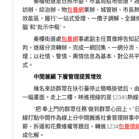
秦樓街道是日照市委、市當局駐地街道。為
訪辦、綜治辦、物
包養網
業辦、城管辦、市長熱
效能區，履行“一站式受理、一攬子調解、全鏈條
腦”和“批示中樞”。
秦樓街道處
包養網
事處副主任賈偉婷告知記
判，逐級分流轉辦，完成一網回集、一網分流
理；以社情、警情、輿情信息為基本，對公共平
式。
中間兼顧
下層管理提質增效
幾名來訪群眾在扶引臺停止簡略掛號后，
一幅畫面。走上二樓，映進視線的是12345熱
“把‘奉上門的群眾任務’做到群眾心田上。
線打點中間作為線上分中間搬進社會管理辦事中間
薪、拆違和花費維權等題目，轉進1234
包養情
成化解。