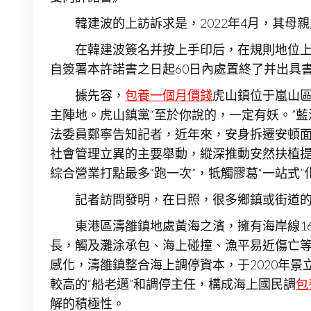
韓建波的上訪訴求是，2022年4月，其
在韓建波簽名并按上手印后，在規則地位
自簽署本許諾書之日起60日內處置終了并出具
據先容，
包養一個月價錢
虎山鎮位于嵐山區
主陣地。虎山鎮黨“至於你說的，一定有妖。”
法委員鄭寧告知記者，近年來，安身拆遷安頓
社會管理立異的主要舉動，縱深推動安然扶植
綜合營業打點最多“跑一次”，牴觸膠葛“一站式”
記者訪問發明，在日照，很多鄉鎮或街道
東港區濤雒鎮地處黃海之濱，擁有海岸線16
長，觸及灘涂承包、海上碰撞、漁平易近傷亡
感化，濤雒鎮整合海上調停資本，于2020年
較高的“船老邁”和調停主任，構成海上國民調
包
解的積極性。