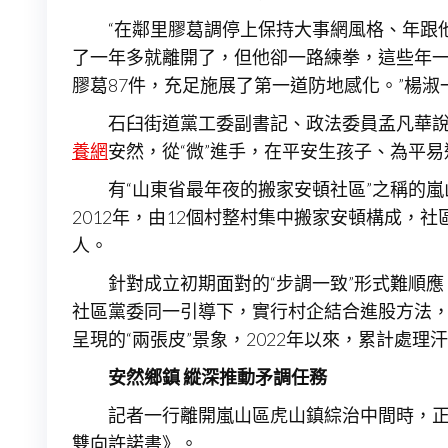
“在鄰里膠葛調停上保持大事網風格、年跟
了一年多就離開了，但他卻一路練拳，這些年
膠葛87件，充足施展了第一道防地感化。”楊淑
石臼街道黨工委副書記、政法委員孟凡華說，
養網
安然，從“微”進手，在平安生孩子、為平
有“山東省最年夜的搬家安頓社區”之稱的
2012年，由12個村整村集中搬家安頓構成，社區
人。
針對成立初期面對的“步調一致”形式難順應
社區黨委同一引導下，實行村企結合進股方法，
呈現的“兩張皮”景象，2022年以來，累計處理
安然鄉鎮
縱深推動矛調任務
記者一行離開嵐山區虎山鎮綜治中間時，
雙向許諾書》。