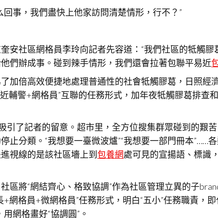
么回事，我們盡快上他家訪問清楚情形，行不？”
奎安社區網格員李玲向記者先容道：“我們社區的牴觸膠
給他們辦成事。碰到辣手情形，我們還會拉著包聯平易近
了加倍高效便捷地處理普通性的社會牴觸膠葛，日照經濟
平易近輔警+網格員”互聯的任務形式，加年夜牴觸膠葛排查和
”吸引了記者的留意。超市里，全方位搜集群眾碰到的艱
停止分類。“我想要一臺微波爐”“我想要一部門冊本”……各
映進視線的是該社區墻上到
包養網
處可見的宣揚語、標識，
區將“網結齊心、格致協調”作為社區管理立異的子bra
網格員+微網格員”任務形式，明白“五小”任務職責，即代
，用網格畫好“協調圓”。