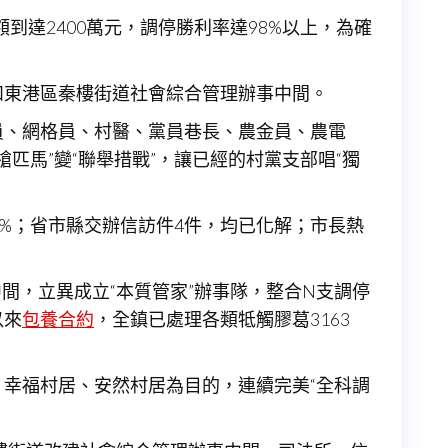
到達2400萬元，調停勝利率達98%以上，為確
和東港區秦樓街道社會綜合管理辦事中間。
員、網格員、村醫、黨員巷長、農金員、農電
匹馬”變“聯舉措戰”，讓已經的村黨支部唱“獨
%；省市縣交辦信訪件4件，均已化解；市長熱
中間，立異成立“本質管家”辦事隊，整合N支調停
以來
包養合約
，全鎮已處理各類牴觸膠葛3163
、幸福村居、安然村居為目的，連續完美“全科調