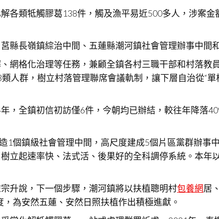
各類牴觸膠葛138件，觸及漁平易近500多人，涉案金額
了莒縣長嶺鎮綜治中間、五蓮縣潮河鎮社會管理辦事中間
解、網格化治理等任務，兼顧全鎮各村三職干部和村落教
3類人群，樹立村落管理聯席會議軌制，讓下層自治從“單槍
年，全鎮初信初訪僅6件，今朝均已辦結，較往年降落40
化打造1個鎮級社會管理中間，高尺度建成5個片區黨群辦事
，樹立起速率快、法式活、後果好的全科調停系統。本年
宋宗升說，下一個步驟，潮河鎮將以扶植聰明村
包養網
居
度，為安然五蓮、安然日照扶植作出積極進獻。