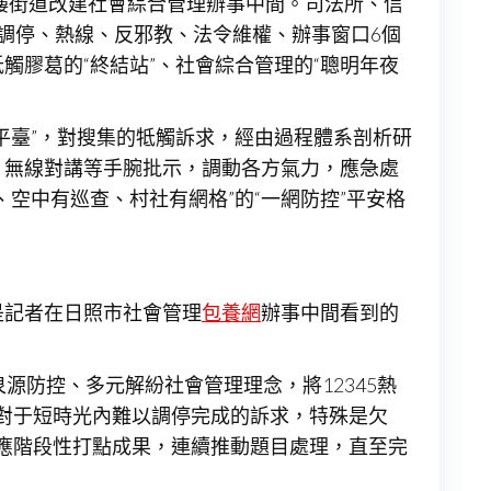
秦樓街道改建社會綜合管理辦事中間。司法所、信
調停、熱線、反邪教、法令維權、辦事窗口6個
牴觸膠葛的“終結站”、社會綜合管理的“聰明年夜
平臺”，對搜集的牴觸訴求，經由過程體系剖析研
、無線對講等手腕批示，調動各方氣力，應急處
空中有巡查、村社有網格”的“一網防控”平安格
是記者在日照市社會管理
包養網
辦事中間看到的
源防控、多元解紛社會管理理念，將12345熱
比對于短時光內難以調停完成的訴求，特殊是欠
反應階段性打點成果，連續推動題目處理，直至完