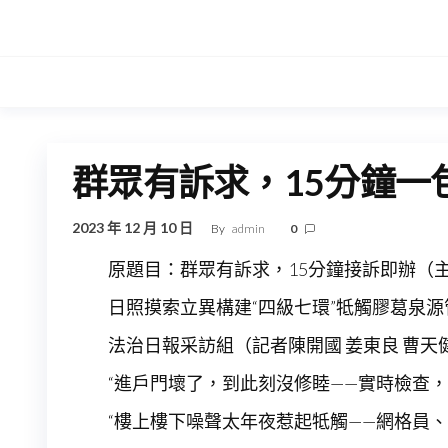
Skip
to
the
content
群眾有訴求，15分鐘一包
2023 年 12 月 10 日
By
admin
0
原題目：群眾有訴求，15分鐘接訴即辦（
日照摸索立異構建“四級七環”牴觸膠葛泉
法治日報采訪組（
記者陳開國 姜東良 曹天
“進戶門壞了，到此刻沒修睦——實時檢查，
“樓上樓下噪聲太年夜惹起牴觸——網格員