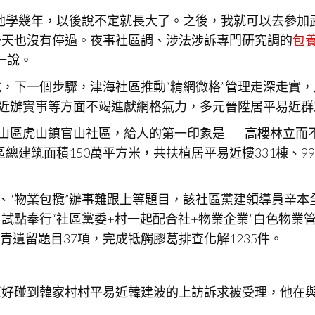
他學幾年，以後說不定就長大了。之後，我就可以去參加
一天也沒有停過。夜事社區調、涉法涉訴專門研究調的
包養
一說。
下一個步驟，津海社區推動“精網微格”管理走深走實，用“
易近辦實事等方面不竭進獻網格氣力，多元晉陞居平易近
嵐山區虎山鎮官山社區，給人的第一印象是——高樓林立
總建筑面積150萬平方米，共扶植居平易近樓331棟、990
、“物業包攬”辦事難跟上等題目，該社區黨建領導員辛本
試點奉行“社區黨委+村一起配合社+物業企業”白色物業
汗青遺留題目37項，完成牴觸膠葛排查化解1235件。
正好碰到韓家村村平易近韓建波的上訪訴求被受理，他在